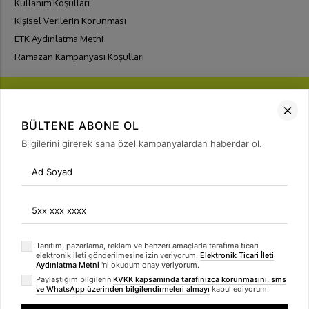
Kullanım Koşulları
Kişisel Verilerin Korunması
ETK Aydınlatma Metni
Ramazan Kampanyası Koşulları
BÜLTENE ABONE OL
Bilgilerini girerek sana özel kampanyalardan haberdar ol.
FIRSATLARI
YAKALA
Bülten Üyeliği
arrow_forward
Tanıtım, pazarlama, reklam ve benzeri amaçlarla tarafıma ticari
elektronik ileti gönderilmesine izin veriyorum.
Elektronik Ticari İleti
Aydınlatma Metni
'ni okudum onay veriyorum.
Paylaştığım bilgilerin
KVKK kapsamında tarafınızca korunmasını, sms
ve WhatsApp üzerinden bilgilendirmeleri almayı
kabul ediyorum.