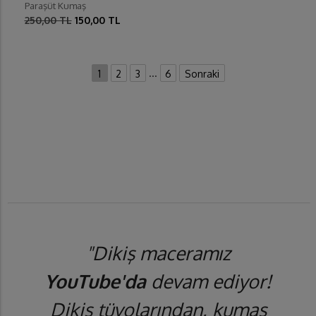
Paraşüt Kumaş
250,00 TL
150,00 TL
...
1
2
3
6
Sonraki
"Dikiş maceramız
YouTube'da
devam ediyor!
Dikiş tüyolarından, kumaş