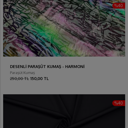
%40
DESENLİ PARAŞÜT KUMAŞ - HARMONİ
Paraşüt Kumaş
250,00 TL
150,00 TL
%40