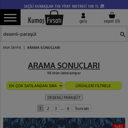
SEÇİLİ KUMAŞLAR TEK FİYAT METRESİ 100 TL 🎁
giriş
sepet (
0
)
search
ANA SAYFA
|
ARAMA SONUÇLARI
ARAMA SONUÇLARI
113 ürün listeleniyor
ÜRÜNLERİ FİLTRELE
DESENLİ PARAŞÜT
...
1
2
3
6
Sonraki
%40