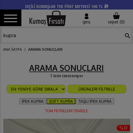
SEÇİLİ KUMAŞLAR TEK FİYAT METRESİ 100 TL 🎁
giriş
sepet (
0
)
search
ANA SAYFA
|
ARAMA SONUÇLARI
ARAMA SONUÇLARI
7 ürün listeleniyor
ÜRÜNLERİ FİLTRELE
İPEK KUPRA
SOFT KUPRA
TAŞLI İPEK KUPRA
TÜM FİLTRELERİ TEMİZLE
%33