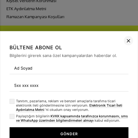
Kişisel Verilerin Korunması
ETK Aydınlatma Metni
Ramazan Kampanyası Koşulları
BÜLTENE ABONE OL
Bilgilerini girerek sana özel kampanyalardan haberdar ol.
FIRSATLARI
YAKALA
Bülten Üyeliği
arrow_forward
Tanıtım, pazarlama, reklam ve benzeri amaçlarla tarafıma ticari
elektronik ileti gönderilmesine izin veriyorum.
Elektronik Ticari İleti
Aydınlatma Metni
'ni okudum onay veriyorum.
Paylaştığım bilgilerin
KVKK kapsamında tarafınızca korunmasını, sms
ve WhatsApp üzerinden bilgilendirmeleri almayı
kabul ediyorum.
GÖNDER