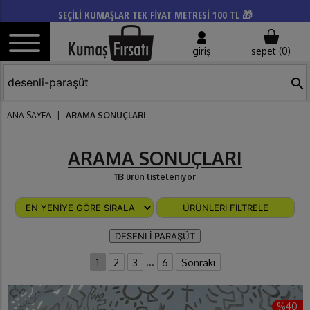
SEÇİLİ KUMAŞLAR TEK FİYAT METRESİ 100 TL 🎁
giriş
sepet (
0
)
search
ANA SAYFA
|
ARAMA SONUÇLARI
ARAMA SONUÇLARI
113 ürün listeleniyor
ÜRÜNLERİ FİLTRELE
DESENLİ PARAŞÜT
...
1
2
3
6
Sonraki
%40