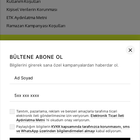
Kullanım Koşulları
Kişisel Verilerin Korunması
ETK Aydınlatma Metni
Ramazan Kampanyası Koşulları
BÜLTENE ABONE OL
Bilgilerini girerek sana özel kampanyalardan haberdar ol.
FIRSATLARI
YAKALA
Bülten Üyeliği
arrow_forward
Tanıtım, pazarlama, reklam ve benzeri amaçlarla tarafıma ticari
elektronik ileti gönderilmesine izin veriyorum.
Elektronik Ticari İleti
Aydınlatma Metni
'ni okudum onay veriyorum.
Paylaştığım bilgilerin
KVKK kapsamında tarafınızca korunmasını, sms
ve WhatsApp üzerinden bilgilendirmeleri almayı
kabul ediyorum.