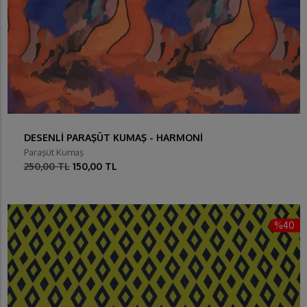
DESENLİ PARAŞÜT KUMAŞ - HARMONİ
Paraşüt Kumaş
250,00 TL
150,00 TL
%40