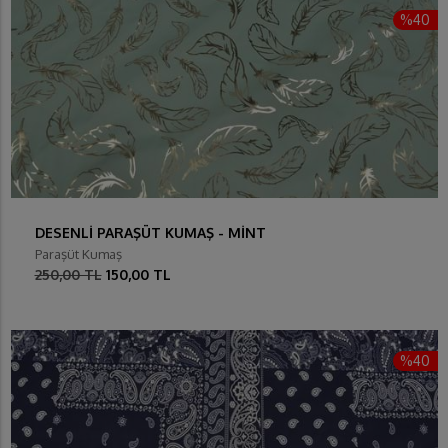
%40
DESENLİ PARAŞÜT KUMAŞ - MİNT
Paraşüt Kumaş
250,00 TL
150,00 TL
%40