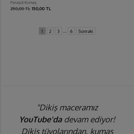
Paraşüt Kumaş
250,00 TL
150,00 TL
...
1
2
3
6
Sonraki
"Dikiş maceramız
YouTube'da
devam ediyor!
Dikiş tüyolarından, kumaş