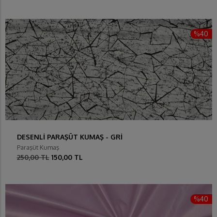
%40
DESENLİ PARAŞÜT KUMAŞ - GRİ
Paraşüt Kumaş
250,00 TL
150,00 TL
%40