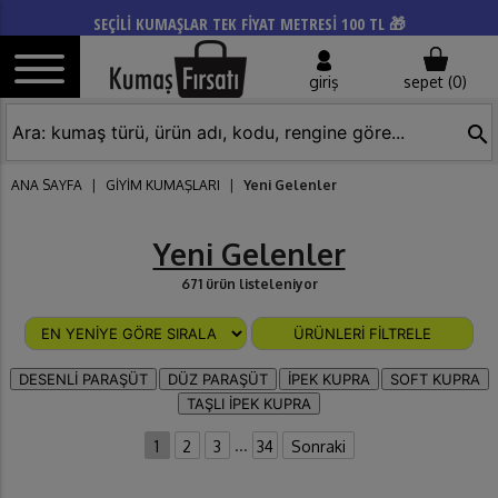
SEÇİLİ KUMAŞLAR TEK FİYAT METRESİ 100 TL 🎁
giriş
sepet (
0
)
search
ANA SAYFA
|
GİYİM KUMAŞLARI
|
Yeni Gelenler
Yeni Gelenler
671 ürün listeleniyor
ÜRÜNLERİ FİLTRELE
DESENLİ PARAŞÜT
DÜZ PARAŞÜT
İPEK KUPRA
SOFT KUPRA
TAŞLI İPEK KUPRA
...
1
2
3
34
Sonraki