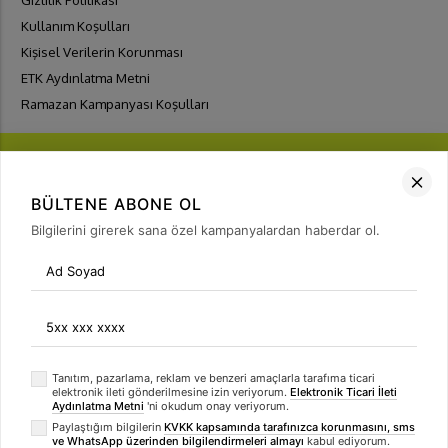
Kullanım Koşulları
Kişisel Verilerin Korunması
ETK Aydınlatma Metni
Ramazan Kampanyası Koşulları
BÜLTENE ABONE OL
Bilgilerini girerek sana özel kampanyalardan haberdar ol.
FIRSATLARI
YAKALA
Bülten Üyeliği
arrow_forward
Tanıtım, pazarlama, reklam ve benzeri amaçlarla tarafıma ticari
elektronik ileti gönderilmesine izin veriyorum.
Elektronik Ticari İleti
Aydınlatma Metni
'ni okudum onay veriyorum.
Paylaştığım bilgilerin
KVKK kapsamında tarafınızca korunmasını, sms
ve WhatsApp üzerinden bilgilendirmeleri almayı
kabul ediyorum.