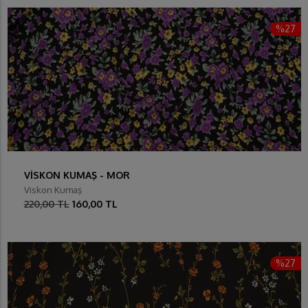
%27
VİSKON KUMAŞ - MOR
Viskon Kumaş
220,00 TL
160,00 TL
%27