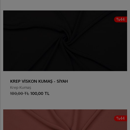
%44
KREP VİSKON KUMAŞ - SİYAH
Krep Kumaş
180,00 TL
100,00 TL
%44