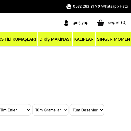
0532 283 21 99
Whatsapp Hattı
giriş yap
sepet (
0
)
KSTİLİ KUMAŞLARI
DİKİŞ MAKİNASI
KALIPLAR
SINGER MOMEN