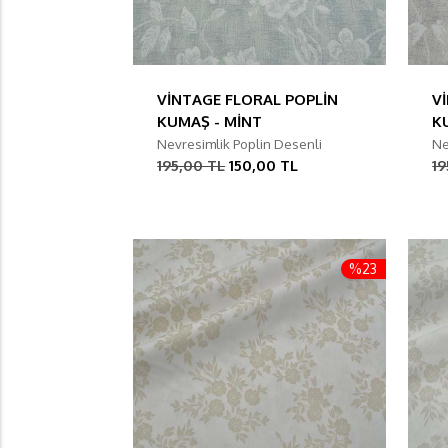
VİNTAGE FLORAL POPLİN
V
KUMAŞ - MİNT
K
Nevresimlik Poplin Desenli
Ne
195,00 TL
150,00 TL
19
%23