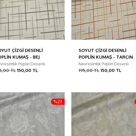
OYUT ÇİZGİ DESENLİ
SOYUT ÇİZGİ DESENLİ
OPLİN KUMAŞ - BEJ
POPLİN KUMAŞ - TARÇIN
vresimlik Poplin Desenli
Nevresimlik Poplin Desenli
5,00 TL
150,00 TL
195,00 TL
150,00 TL
%23