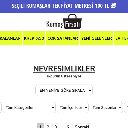
SEÇİLİ KUMAŞLAR TEK FİYAT METRESİ 100 TL 🎁
 KALANLAR
KREP %50
ÇOK SATANLAR
YENİ GELENLER
EV TE
NEVRESİMLİKLER
162 ürün listeleniyor
...
1
2
3
9
Sonraki