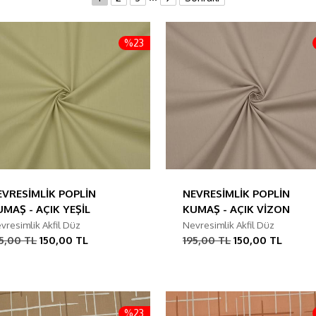
%23
EVRESİMLİK POPLİN
NEVRESİMLİK POPLİN
UMAŞ - AÇIK YEŞİL
KUMAŞ - AÇIK VİZON
vresimlik Akfil Düz
Nevresimlik Akfil Düz
5,00 TL
150,00 TL
195,00 TL
150,00 TL
%23