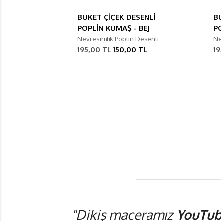
BUKET ÇİÇEK DESENLİ
B
POPLİN KUMAŞ - BEJ
P
Nevresimlik Poplin Desenli
Ne
195,00 TL
150,00 TL
19
"Dikiş maceramız
YouTub