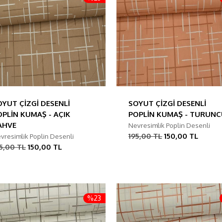
OYUT ÇİZGİ DESENLİ
SOYUT ÇİZGİ DESENLİ
OPLİN KUMAŞ - AÇIK
POPLİN KUMAŞ - TURUN
AHVE
Nevresimlik Poplin Desenli
195,00 TL
150,00 TL
vresimlik Poplin Desenli
5,00 TL
150,00 TL
%23