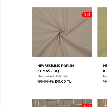
%23
NEVRESİMLİK POPLİN
N
KUMAŞ - BEJ
K
Nevresimlik Akfil Düz
Ne
195,00 TL
150,00 TL
19
%23