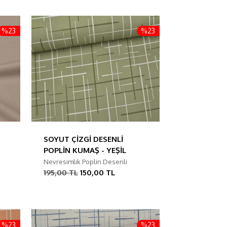
%23
%23
SOYUT ÇİZGİ DESENLİ
POPLİN KUMAŞ - YEŞİL
Nevresimlik Poplin Desenli
195,00 TL
150,00 TL
%23
%23