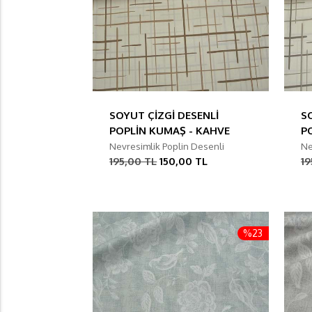
SOYUT ÇİZGİ DESENLİ
S
POPLİN KUMAŞ - KAHVE
P
Nevresimlik Poplin Desenli
Ne
195,00 TL
150,00 TL
19
%23