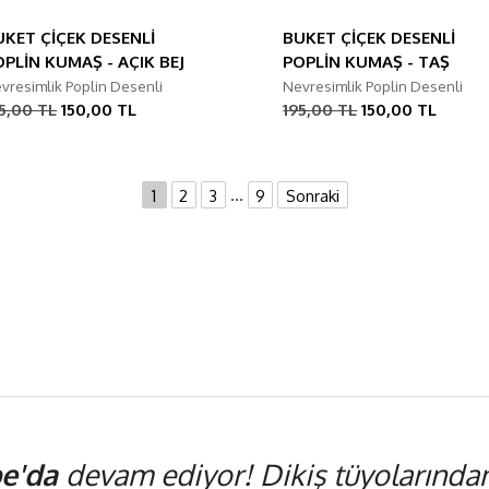
UKET ÇİÇEK DESENLİ
BUKET ÇİÇEK DESENLİ
OPLİN KUMAŞ - AÇIK BEJ
POPLİN KUMAŞ - TAŞ
vresimlik Poplin Desenli
Nevresimlik Poplin Desenli
5,00 TL
150,00 TL
195,00 TL
150,00 TL
...
1
2
3
9
Sonraki
e'da
devam ediyor! Dikiş tüyolarından,