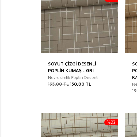
SOYUT ÇİZGİ DESENLİ
S
POPLİN KUMAŞ - GRİ
P
K
Nevresimlik Poplin Desenli
195,00 TL
150,00 TL
Ne
19
%23