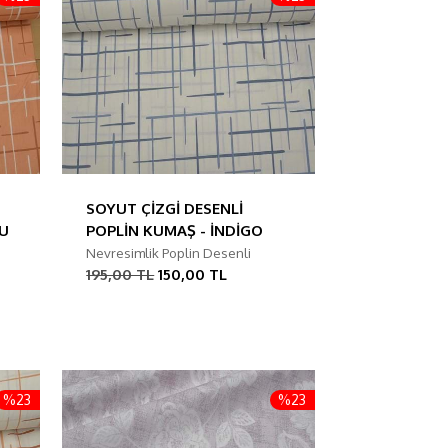
SOYUT ÇİZGİ DESENLİ
CU
POPLİN KUMAŞ - İNDİGO
Nevresimlik Poplin Desenli
195,00 TL
150,00 TL
%23
%23