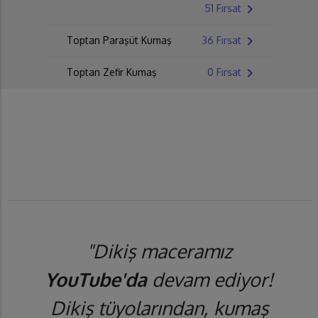
chevron_right
51 Fırsat
chevron_right
Toptan Paraşüt Kumaş
36 Fırsat
chevron_right
Toptan Zefir Kumaş
0 Fırsat
"Dikiş maceramız
YouTube'da
devam ediyor!
Dikiş tüyolarından, kumaş