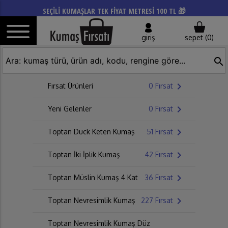
SEÇİLİ KUMAŞLAR TEK FİYAT METRESİ 100 TL 🎁
giriş
sepet (
0
)
search
chevron_right
Fırsat Ürünleri
0 Fırsat
chevron_right
Yeni Gelenler
0 Fırsat
chevron_right
Toptan Duck Keten Kumaş
51 Fırsat
chevron_right
Toptan İki İplik Kumaş
42 Fırsat
chevron_right
Toptan Müslin Kumaş 4 Kat
36 Fırsat
chevron_right
Toptan Nevresimlik Kumaş
227 Fırsat
Toptan Nevresimlik Kumaş Düz