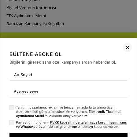
Kişisel Verilerin Korunması
ETK Aydınlatma Metni
Ramazan Kampanyası Koşulları
BÜLTENE ABONE OL
Bilgilerini girerek sana özel kampanyalardan haberdar ol.
FIRSATLARI
YAKALA
Bülten Üyeliği
arrow_forward
Tanıtım, pazarlama, reklam ve benzeri amaçlarla tarafıma ticari
elektronik ileti gönderilmesine izin veriyorum.
Elektronik Ticari İleti
Aydınlatma Metni
'ni okudum onay veriyorum.
Paylaştığım bilgilerin
KVKK kapsamında tarafınızca korunmasını, sms
ve WhatsApp üzerinden bilgilendirmeleri almayı
kabul ediyorum.