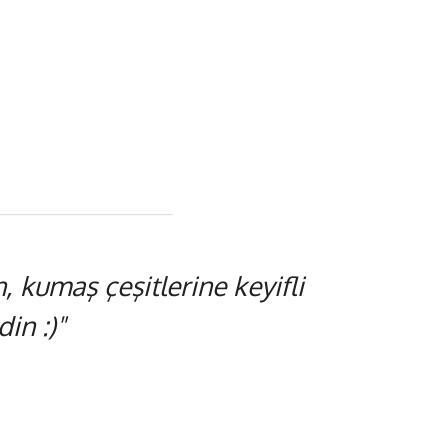
 kumaş çeşitlerine keyifli
in :)"