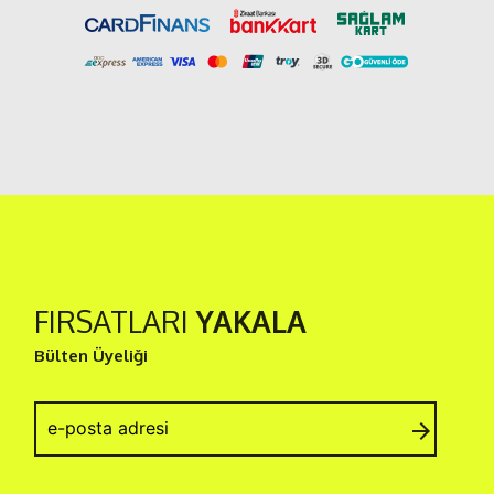
FIRSATLARI
YAKALA
Bülten Üyeliği
arrow_forward