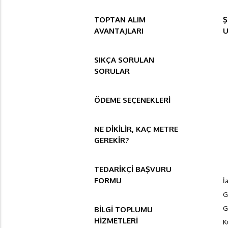
TOPTAN ALIM
Ş
AVANTAJLARI
SIKÇA SORULAN
SORULAR
ÖDEME SEÇENEKLERİ
NE DİKİLİR, KAÇ METRE
GEREKİR?
TEDARİKÇİ BAŞVURU
FORMU
İ
G
G
BİLGİ TOPLUMU
HİZMETLERİ
K