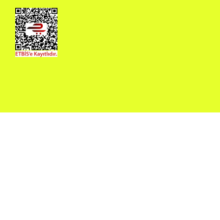
BÜLTENE ABONE OL
Bilgilerini girerek sana özel kampanyalardan haberdar
ol.
Tanıtım, pazarlama, reklam ve benzeri amaçlarla tarafıma
ticari elektronik ileti gönderilmesine izin veriyorum.
Elektronik
'ni okudum onay veriyorum.
Ticari İleti Aydınlatma Metni
Paylaştığım bilgilerin
KVKK kapsamında tarafınızca korunmasını,
kabul
sms ve WhatsApp üzerinden bilgilendirmeleri almayı
ediyorum.