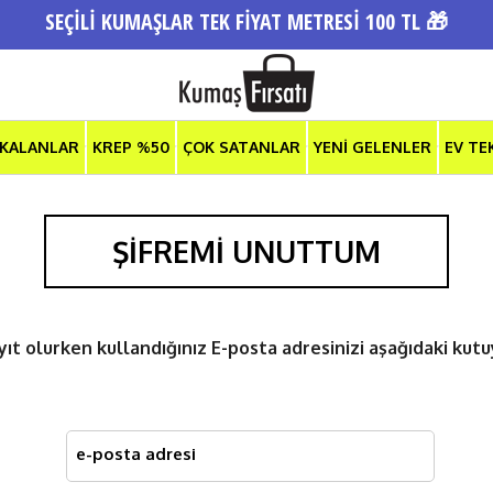
SEÇİLİ KUMAŞLAR TEK FİYAT METRESİ 100 TL 🎁
 KALANLAR
KREP %50
ÇOK SATANLAR
YENİ GELENLER
EV TE
ŞİFREMİ UNUTTUM
ıt olurken kullandığınız E-posta adresinizi aşağıdaki kutu
e-posta adresi