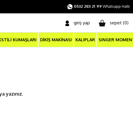
0532 283 21 99
Whatsapp Hattı
giriş yap
sepet (
0
)
KSTİLİ KUMAŞLARI
DİKİŞ MAKİNASI
KALIPLAR
SINGER MOMEN
ya yazınız.