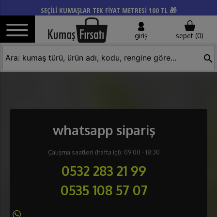
SEÇİLİ KUMAŞLAR TEK FİYAT METRESİ 100 TL 🎁
giriş
sepet (
0
)
search
whatsapp sipariş
Çalışma saatleri (hafta içi): 09:00 - 18:30
0532 283 21 99
0535 108 57 07