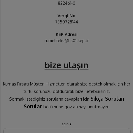
822461-0
Vergi No
7350728144
KEP Adresi
rumeliteks@hs01.kep.tr
bize ulaşın
Kumaş Fırsatı Müşteri Hizmetleri olarak size destek olmak için her
türlü sorunuzu doldurarak bize iletebilirsiniz.
Sıkça Sorulan
Sormak istediğiniz soruların cevapları için
Sorular
bölümüne göz atmayı unutmayın.
adınız