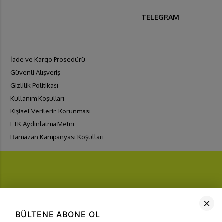
TELEGRAM
İade ve Kargo Prosedürü
Güvenli Alışveriş
Gizlilik Politikası
Kullanım Koşulları
Kişisel Verilerin Korunması
ETK Aydınlatma Metni
Ramazan Kampanyası Koşulları
FIRSATLARI
YAKALA
BÜLTENE ABONE OL