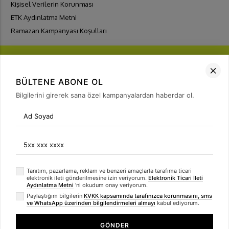
Kişisel Verilerin Korunması
ETK Aydınlatma Metni
Ramazan Kampanyası Koşulları
BÜLTENE ABONE OL
Bilgilerini girerek sana özel kampanyalardan haberdar ol.
FIRSATLARI
YAKALA
Bülten Üyeliği
arrow_forward
Tanıtım, pazarlama, reklam ve benzeri amaçlarla tarafıma ticari
elektronik ileti gönderilmesine izin veriyorum.
Elektronik Ticari İleti
Aydınlatma Metni
'ni okudum onay veriyorum.
Paylaştığım bilgilerin
KVKK kapsamında tarafınızca korunmasını, sms
ve WhatsApp üzerinden bilgilendirmeleri almayı
kabul ediyorum.
GÖNDER