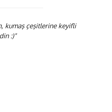
 kumaş çeşitlerine keyifli
in :)"