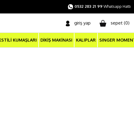
0532 283 21 99
Whatsapp Hattı
giriş yap
sepet (
0
)
KSTİLİ KUMAŞLARI
DİKİŞ MAKİNASI
KALIPLAR
SINGER MOMEN