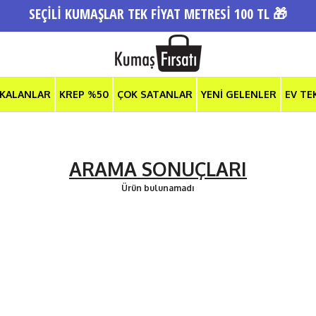
SEÇİLİ KUMAŞLAR TEK FİYAT METRESİ 100 TL 🎁
 KALANLAR
KREP %50
ÇOK SATANLAR
YENİ GELENLER
EV TE
ARAMA SONUÇLARI
Ürün bulunamadı