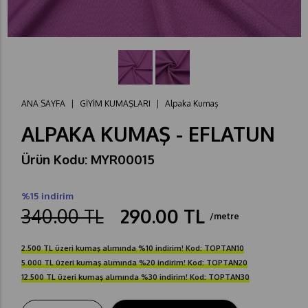
ANA SAYFA
|
GİYİM KUMAŞLARI
|
Alpaka Kumaş
ALPAKA KUMAŞ - EFLATUN
Ürün Kodu: MYR00015
%15 indirim
340.00 TL
290.00 TL
/metre
2.500 TL üzeri kumaş alımında %10 indirim! Kod: TOPTAN10
5.000 TL üzeri kumaş alımında %20 indirim! Kod: TOPTAN20
12.500 TL üzeri kumaş alımında %30 indirim! Kod: TOPTAN30