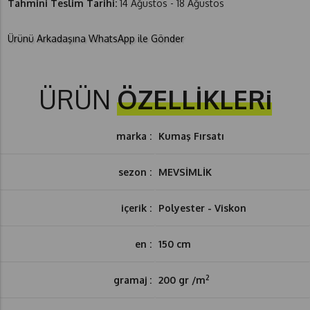
Tahmini Teslim Tarihi:
14 Ağustos - 18 Ağustos
Ürünü Arkadaşına WhatsApp ile Gönder
ÜRÜN
ÖZELLİKLERi
marka :
Kumaş Fırsatı
sezon :
MEVSİMLİK
içerik :
Polyester - Viskon
en :
150 cm
2
gramaj :
200 gr /m