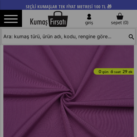
SEÇİLİ KUMAŞLAR TEK FİYAT METRESİ 100 TL 🎁
giriş
sepet (
0
)
search
0
6
29
gün
saat
dk