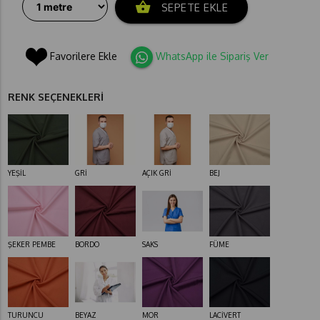
shopping_basket
SEPETE EKLE
Favorilere Ekle
WhatsApp ile Sipariş Ver
RENK SEÇENEKLERİ
YEŞİL
GRİ
AÇIK GRİ
BEJ
ŞEKER PEMBE
BORDO
SAKS
FÜME
TURUNCU
BEYAZ
MOR
LACİVERT