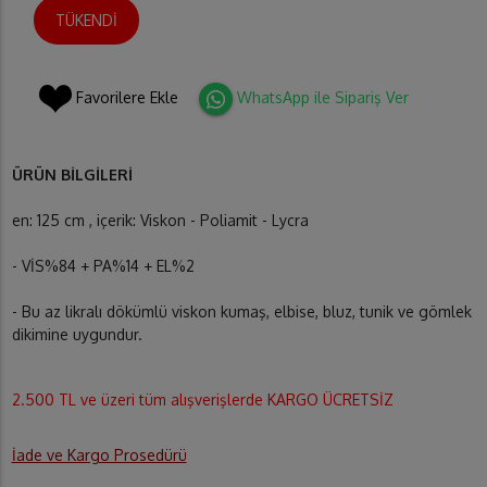
TÜKENDİ
Favorilere Ekle
WhatsApp ile Sipariş Ver
ÜRÜN BİLGİLERİ
en: 125 cm , içerik: Viskon - Poliamit - Lycra
- VİS%84 + PA%14 + EL%2
- Bu az likralı dökümlü viskon kumaş, elbise, bluz, tunik ve gömlek
dikimine uygundur.
2.500 TL ve üzeri tüm alışverişlerde KARGO ÜCRETSİZ
İade ve Kargo Prosedürü