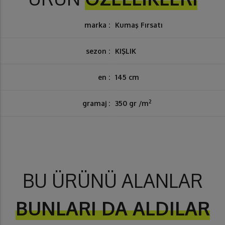
marka :
Kumaş Fırsatı
sezon :
KIŞLIK
en :
145 cm
2
gramaj :
350 gr /m
BU ÜRÜNÜ ALANLAR
BUNLARI DA ALDILAR