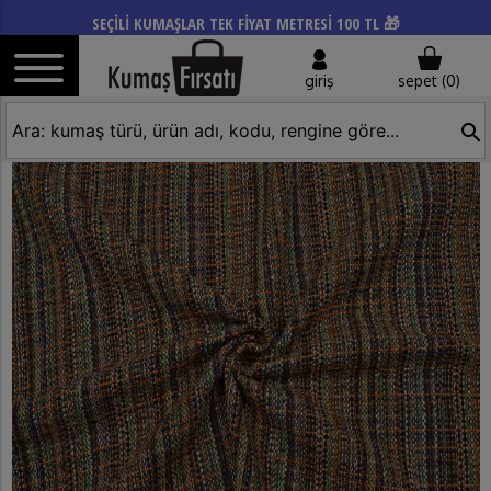
SEÇİLİ KUMAŞLAR TEK FİYAT METRESİ 100 TL 🎁
giriş
sepet (
0
)
search