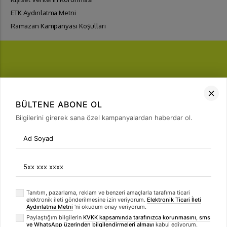
ETK Aydınlatma Metni
Ramazan Kampanyası Koşulları
FIRSATLARI
YAKALA
BÜLTENE ABONE OL
Bülten Üyeliği
Bilgilerini girerek sana özel kampanyalardan haberdar ol.
arrow_forward
Tanıtım, pazarlama, reklam ve benzeri amaçlarla tarafıma ticari
elektronik ileti gönderilmesine izin veriyorum.
Elektronik Ticari İleti
Aydınlatma Metni
'ni okudum onay veriyorum.
Paylaştığım bilgilerin
KVKK kapsamında tarafınızca korunmasını, sms
ve WhatsApp üzerinden bilgilendirmeleri almayı
kabul ediyorum.