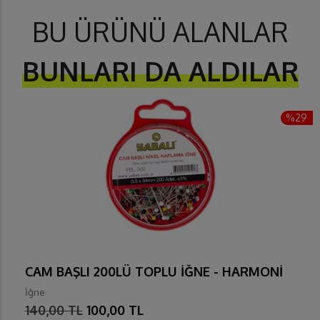
BU ÜRÜNÜ ALANLAR
BUNLARI DA ALDILAR
%29
CAM BAŞLI 200LÜ TOPLU İĞNE - HARMONİ
İğne
140,00 TL
100,00 TL