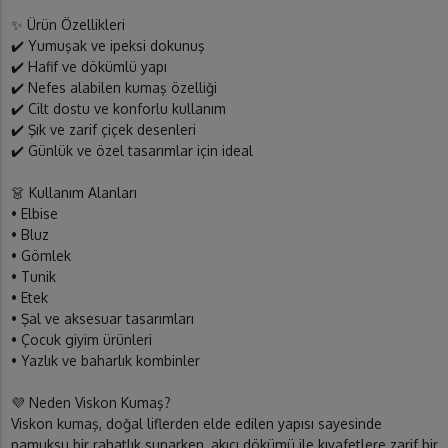
✨ Ürün Özellikleri
✔️ Yumuşak ve ipeksi dokunuş
✔️ Hafif ve dökümlü yapı
✔️ Nefes alabilen kumaş özelliği
✔️ Cilt dostu ve konforlu kullanım
✔️ Şık ve zarif çiçek desenleri
✔️ Günlük ve özel tasarımlar için ideal
👗 Kullanım Alanları
• Elbise
• Bluz
• Gömlek
• Tunik
• Etek
• Şal ve aksesuar tasarımları
• Çocuk giyim ürünleri
• Yazlık ve baharlık kombinler
💜 Neden Viskon Kumaş?
Viskon kumaş, doğal liflerden elde edilen yapısı sayesinde
pamuksu bir rahatlık sunarken, akıcı dökümü ile kıyafetlere zarif bir