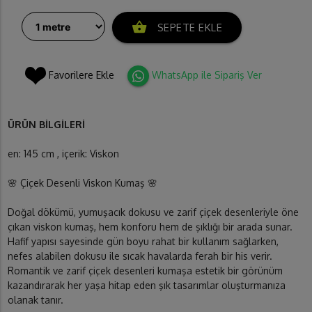
shopping_basket
SEPETE EKLE
Favorilere Ekle
WhatsApp ile Sipariş Ver
ÜRÜN BİLGİLERİ
en: 145 cm , içerik: Viskon
🌸 Çiçek Desenli Viskon Kumaş 🌸
Doğal dökümü, yumuşacık dokusu ve zarif çiçek desenleriyle öne
çıkan viskon kumaş, hem konforu hem de şıklığı bir arada sunar.
Hafif yapısı sayesinde gün boyu rahat bir kullanım sağlarken,
nefes alabilen dokusu ile sıcak havalarda ferah bir his verir.
Romantik ve zarif çiçek desenleri kumaşa estetik bir görünüm
kazandırarak her yaşa hitap eden şık tasarımlar oluşturmanıza
olanak tanır.