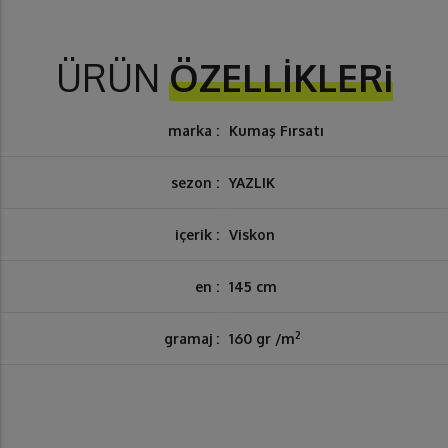
ÜRÜN
ÖZELLİKLERi
marka :
Kumaş Fırsatı
sezon :
YAZLIK
içerik :
Viskon
en :
145 cm
2
gramaj :
160 gr /m