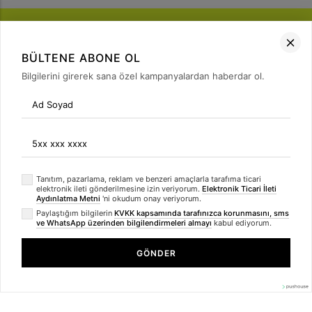
BÜLTENE ABONE OL
Bilgilerini girerek sana özel kampanyalardan haberdar ol.
FIRSATLARI
YAKALA
Bülten Üyeliği
arrow_forward
Tanıtım, pazarlama, reklam ve benzeri amaçlarla tarafıma ticari
elektronik ileti gönderilmesine izin veriyorum.
Elektronik Ticari İleti
Aydınlatma Metni
'ni okudum onay veriyorum.
Paylaştığım bilgilerin
KVKK kapsamında tarafınızca korunmasını, sms
ve WhatsApp üzerinden bilgilendirmeleri almayı
kabul ediyorum.
GÖNDER
Kumaş Fırsatı bir
Rumeli İnteraktif
© 2021 Signed by