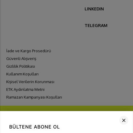
LINKEDIN
TELEGRAM
İade ve Kargo Prosedürü
Güvenli Alışveriş
Gizlilik Politikası
Kullanım Koşulları
Kişisel Verilerin Korunması
ETK Aydınlatma Metni
Ramazan Kampanyası Koşulları
BÜLTENE ABONE OL