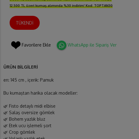
12.500 TL üzeri kumaş alımında %30 indirim! Kod: TOPTAN30
TÜKENDİ
Favorilere Ekle
WhatsApp ile Sipariş Ver
ÜRÜN BİLGİLERİ
en: 145 cm , içerik: Pamuk
Bu kumaştan harika olacak modeller:
🌿 Fisto detaylı midi elbise
🌿 Salaş oversize gömlek
🌿 Bohem yazlık bluz
🌿 Etek ucu işlemeli şort
🌿 Crop gömlek
🌿 Volanlı yazlık etek