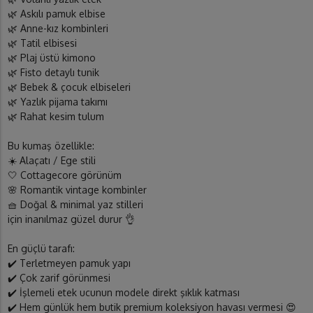
🌿 Askılı pamuk elbise
🌿 Anne-kız kombinleri
🌿 Tatil elbisesi
🌿 Plaj üstü kimono
🌿 Fisto detaylı tunik
🌿 Bebek & çocuk elbiseleri
🌿 Yazlık pijama takımı
🌿 Rahat kesim tulum
Bu kumaş özellikle:
☀️ Alaçatı / Ege stili
🤍 Cottagecore görünüm
🌸 Romantik vintage kombinler
🧺 Doğal & minimal yaz stilleri
için inanılmaz güzel durur 👌
En güçlü tarafı:
✔️ Terletmeyen pamuk yapı
✔️ Çok zarif görünmesi
✔️ İşlemeli etek ucunun modele direkt şıklık katması
✔️ Hem günlük hem butik premium koleksiyon havası vermesi 😍