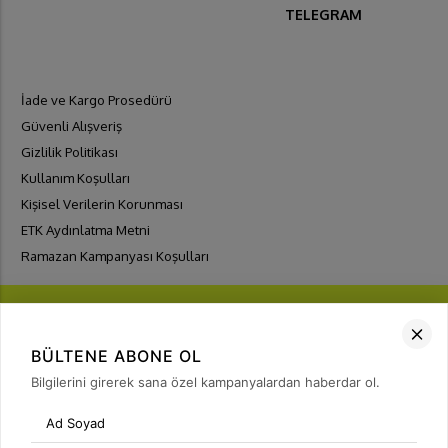
TELEGRAM
İade ve Kargo Prosedürü
Güvenli Alışveriş
Gizlilik Politikası
Kullanım Koşulları
Kişisel Verilerin Korunması
ETK Aydınlatma Metni
Ramazan Kampanyası Koşulları
BÜLTENE ABONE OL
Bilgilerini girerek sana özel kampanyalardan haberdar ol.
FIRSATLARI
YAKALA
Bülten Üyeliği