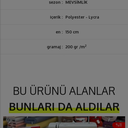
sezon :
MEVSİMLİK
içerik :
Polyester - Lycra
en :
150 cm
2
gramaj :
200 gr /m
BU ÜRÜNÜ ALANLAR
BUNLARI DA ALDILAR
%11