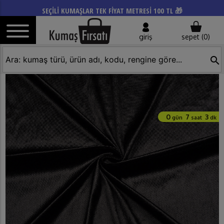
SEÇİLİ KUMAŞLAR TEK FİYAT METRESİ 100 TL 🎁
giriş
sepet (
0
)
search
0
7
3
gün
saat
dk