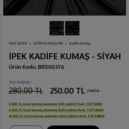
ANA SAYFA
|
GİYİM KUMAŞLARI
|
Kadife Kumaş
İPEK KADİFE KUMAŞ - SİYAH
Ürün Kodu: BRS00376
%11 indirim
280.00 TL
250.00 TL
/metre
2.500 TL üzeri kumaş alımında %10 indirim! Kod: TOPTAN10
5.000 TL üzeri kumaş alımında %20 indirim! Kod: TOPTAN20
12.500 TL üzeri kumaş alımında %30 indirim! Kod: TOPTAN30