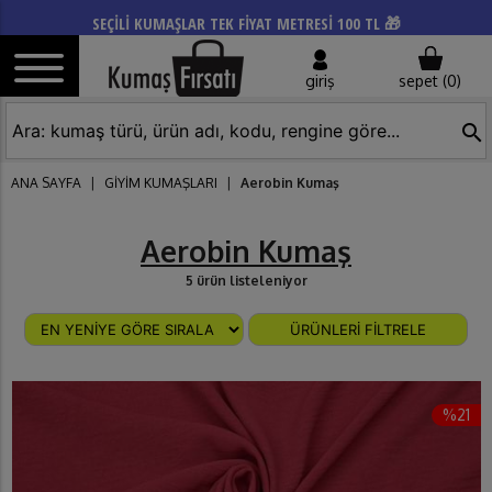
SEÇİLİ KUMAŞLAR TEK FİYAT METRESİ 100 TL 🎁
giriş
sepet (
0
)
search
ANA SAYFA
|
GİYİM KUMAŞLARI
|
Aerobin Kumaş
Aerobin Kumaş
5 ürün listeleniyor
ÜRÜNLERİ FİLTRELE
%21