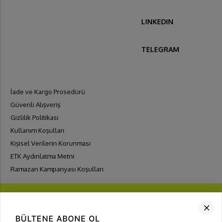
LINKEDIN
TELEGRAM
İade ve Kargo Prosedürü
Güvenli Alışveriş
Gizlilik Politikası
Kullanım Koşulları
Kişisel Verilerin Korunması
ETK Aydınlatma Metni
Ramazan Kampanyası Koşulları
BÜLTENE ABONE OL