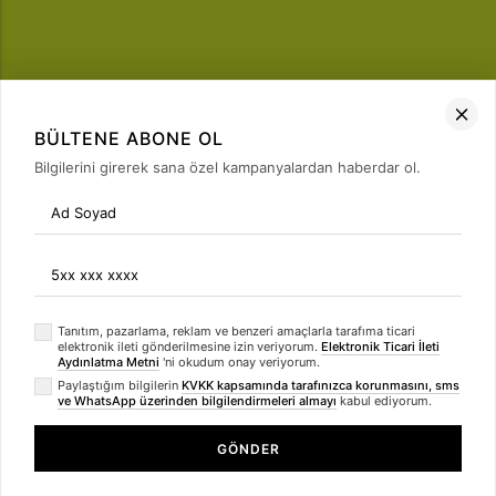
FIRSATLARI
YAKALA
BÜLTENE ABONE OL
Bülten Üyeliği
Bilgilerini girerek sana özel kampanyalardan haberdar ol.
arrow_forward
Tanıtım, pazarlama, reklam ve benzeri amaçlarla tarafıma ticari
elektronik ileti gönderilmesine izin veriyorum.
Elektronik Ticari İleti
Aydınlatma Metni
'ni okudum onay veriyorum.
Paylaştığım bilgilerin
KVKK kapsamında tarafınızca korunmasını, sms
ve WhatsApp üzerinden bilgilendirmeleri almayı
kabul ediyorum.
GÖNDER
Kumaş Fırsatı bir
Rumeli İnteraktif
© 2021 Signed by
Mağazacılık ve Pazarlama Limited Şirketi