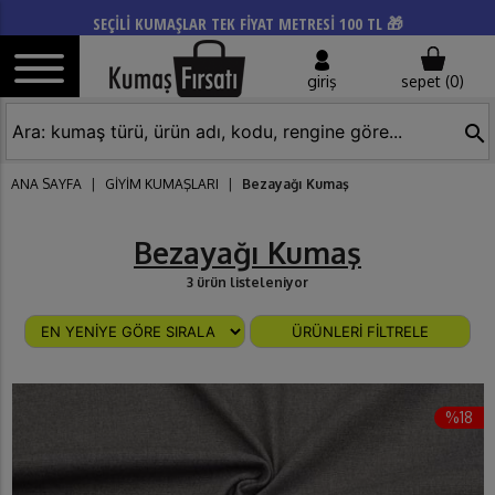
SEÇİLİ KUMAŞLAR TEK FİYAT METRESİ 100 TL 🎁
giriş
sepet (
0
)
search
ANA SAYFA
|
GİYİM KUMAŞLARI
|
Bezayağı Kumaş
Bezayağı Kumaş
3 ürün listeleniyor
ÜRÜNLERİ FİLTRELE
%18