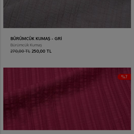
BÜRÜMCÜK KUMAŞ - GRİ
Bürümcük Kumaş
270,00 TL
250,00 TL
%7