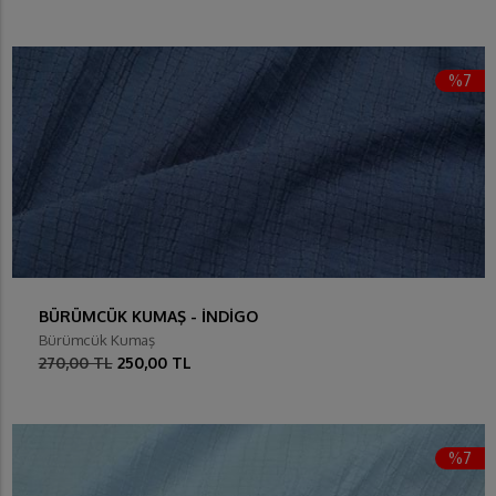
%7
BÜRÜMCÜK KUMAŞ - İNDİGO
Bürümcük Kumaş
270,00 TL
250,00 TL
%7