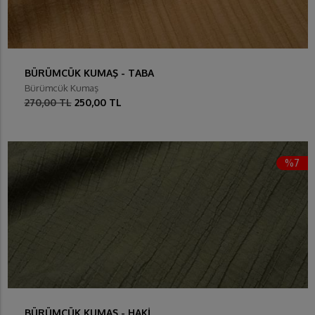
BÜRÜMCÜK KUMAŞ - TABA
Bürümcük Kumaş
270,00 TL
250,00 TL
%7
BÜRÜMCÜK KUMAŞ - HAKİ