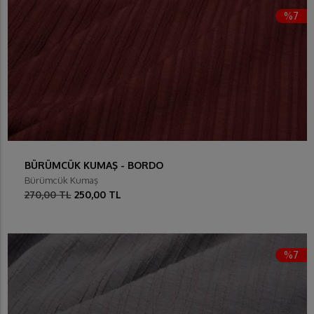
%7
BÜRÜMCÜK KUMAŞ - BORDO
Bürümcük Kumaş
270,00 TL
250,00 TL
%7