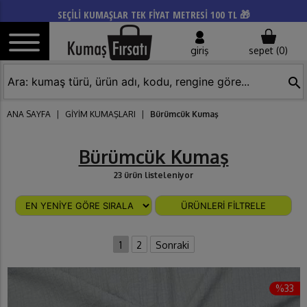
SEÇİLİ KUMAŞLAR TEK FİYAT METRESİ 100 TL 🎁
giriş
sepet (
0
)
search
ANA SAYFA
|
GİYİM KUMAŞLARI
|
Bürümcük Kumaş
Bürümcük Kumaş
23 ürün listeleniyor
ÜRÜNLERİ FİLTRELE
1
2
Sonraki
%33