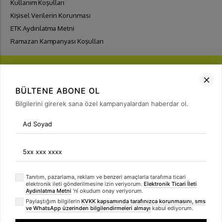
Kullanım Koşulları
Kişisel Verilerin Korunması
ETK Aydınlatma Metni
Ramazan Kampanyası Koşulları
BÜLTENE ABONE OL
Bilgilerini girerek sana özel kampanyalardan haberdar ol.
FIRSATLARI
YAKALA
Bülten Üyeliği
arrow_forward
Tanıtım, pazarlama, reklam ve benzeri amaçlarla tarafıma ticari
elektronik ileti gönderilmesine izin veriyorum.
Elektronik Ticari İleti
Aydınlatma Metni
'ni okudum onay veriyorum.
Paylaştığım bilgilerin
KVKK kapsamında tarafınızca korunmasını, sms
ve WhatsApp üzerinden bilgilendirmeleri almayı
kabul ediyorum.