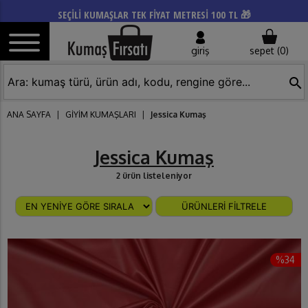
SEÇİLİ KUMAŞLAR TEK FİYAT METRESİ 100 TL 🎁
giriş
sepet (
0
)
search
ANA SAYFA
|
GİYİM KUMAŞLARI
|
Jessica Kumaş
Jessica Kumaş
2 ürün listeleniyor
ÜRÜNLERİ FİLTRELE
%34