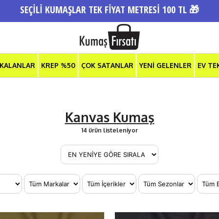
SEÇİLİ KUMAŞLAR TEK FİYAT METRESİ 100 TL 🎁
 KALANLAR
KREP %50
ÇOK SATANLAR
YENİ GELENLER
EV TE
Kanvas Kumaş
14 ürün listeleniyor