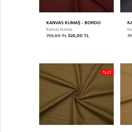
KANVAS KUMAŞ - BORDO
K
Kanvas Kumaş
Ka
710,00 TL
520,00 TL
71
%27