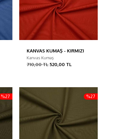
KANVAS KUMAŞ - KIRMIZI
Kanvas Kumaş
710,00 TL
520,00 TL
%27
%27