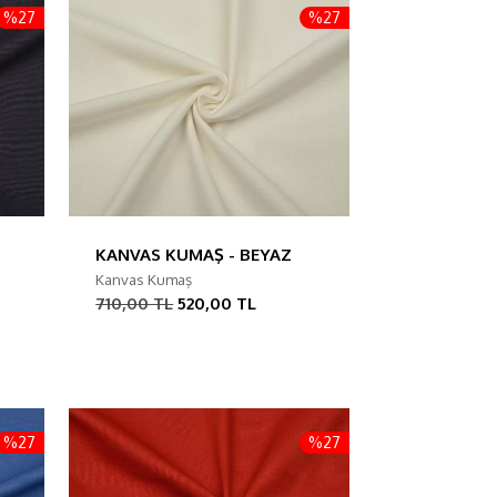
%27
%27
KANVAS KUMAŞ - BEYAZ
Kanvas Kumaş
710,00 TL
520,00 TL
%27
%27