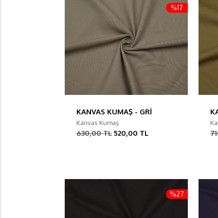
%17
KANVAS KUMAŞ - GRİ
K
Kanvas Kumaş
Ka
630,00 TL
520,00 TL
71
%27