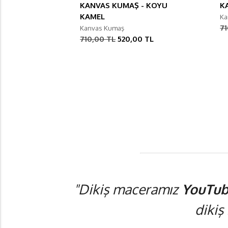
KANVAS KUMAŞ - KOYU
K
KAMEL
Ka
71
Kanvas Kumaş
710,00 TL
520,00 TL
"Dikiş maceramız
YouTub
dikiş