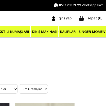
0532 283 21 99
Whatsapp Hattı
giriş yap
sepet (
0
)
KSTİLİ KUMAŞLARI
DİKİŞ MAKİNASI
KALIPLAR
SINGER MOMEN