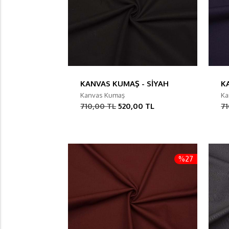
KANVAS KUMAŞ - SİYAH
K
Kanvas Kumaş
Ka
710,00 TL
520,00 TL
71
%27