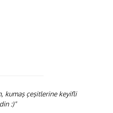
 kumaş çeşitlerine keyifli
in :)"