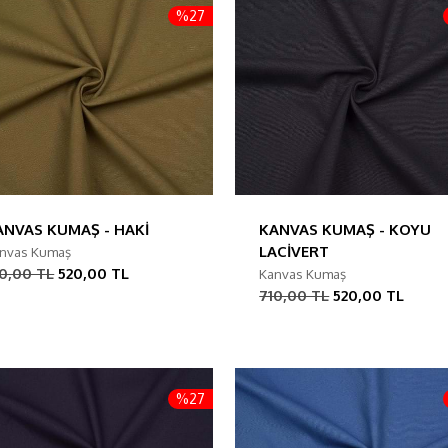
%27
ANVAS KUMAŞ - HAKİ
KANVAS KUMAŞ - KOYU
LACİVERT
nvas Kumaş
0,00 TL
520,00 TL
Kanvas Kumaş
710,00 TL
520,00 TL
%27