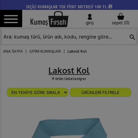
SEÇİLİ KUMAŞLAR TEK FİYAT METRESİ 100 TL 🎁
giriş
sepet (
0
)
search
ANA SAYFA
|
GİYİM KUMAŞLARI
|
Lakost Kol
Lakost Kol
9 ürün listeleniyor
ÜRÜNLERİ FİLTRELE