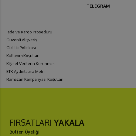
TELEGRAM
İade ve Kargo Prosedürü
Güvenli Alışveriş
Gizlilik Politikası
Kullanım Koşulları
Kişisel Verilerin Korunması
ETK Aydınlatma Metni
Ramazan Kampanyası Koşulları
FIRSATLARI
YAKALA
BÜLTENE ABONE OL
Bülten Üyeliği
Bilgilerini girerek sana özel kampanyalardan haberdar ol.