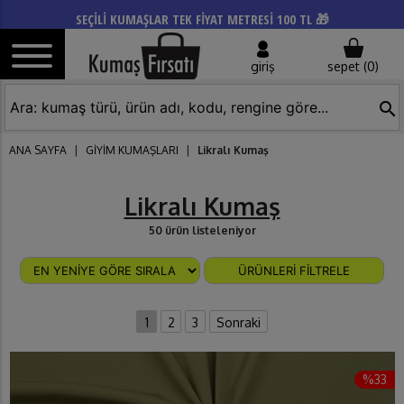
SEÇİLİ KUMAŞLAR TEK FİYAT METRESİ 100 TL 🎁
giriş
sepet (
0
)
search
ANA SAYFA
|
GİYİM KUMAŞLARI
|
Likralı Kumaş
Likralı Kumaş
50 ürün listeleniyor
ÜRÜNLERİ FİLTRELE
1
2
3
Sonraki
%33