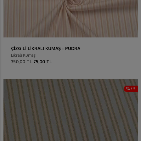
ÇİZGİLİ LİKRALI KUMAŞ - PUDRA
Likralı Kumaş
350,00 TL
75,00 TL
%79