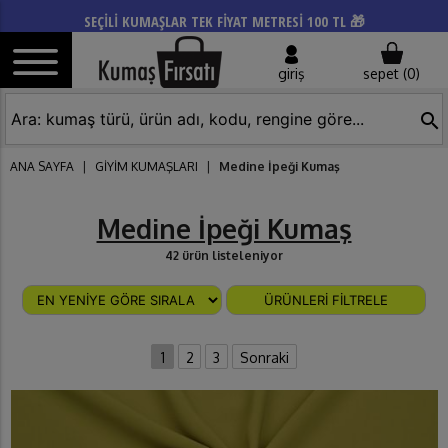
SEÇİLİ KUMAŞLAR TEK FİYAT METRESİ 100 TL 🎁
giriş
sepet (
0
)
search
ANA SAYFA
|
GİYİM KUMAŞLARI
|
Medine İpeği Kumaş
Medine İpeği Kumaş
42 ürün listeleniyor
ÜRÜNLERİ FİLTRELE
1
2
3
Sonraki