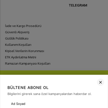
TELEGRAM
İade ve Kargo Prosedürü
Güvenli Alışveriş
Gizlilik Politikası
Kullanım Koşulları
Kişisel Verilerin Korunması
ETK Aydınlatma Metni
Ramazan Kampanyası Koşulları
BÜLTENE ABONE OL
Bilgilerini girerek sana özel kampanyalardan haberdar ol.
FIRSATLARI
YAKALA
Bülten Üyeliği