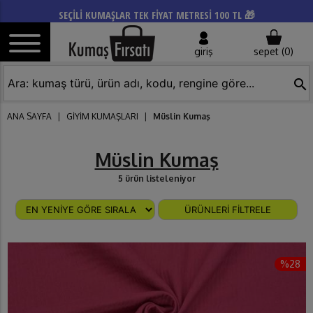
SEÇİLİ KUMAŞLAR TEK FİYAT METRESİ 100 TL 🎁
giriş
sepet (
0
)
search
ANA SAYFA
|
GİYİM KUMAŞLARI
|
Müslin Kumaş
Müslin Kumaş
5 ürün listeleniyor
ÜRÜNLERİ FİLTRELE
%28