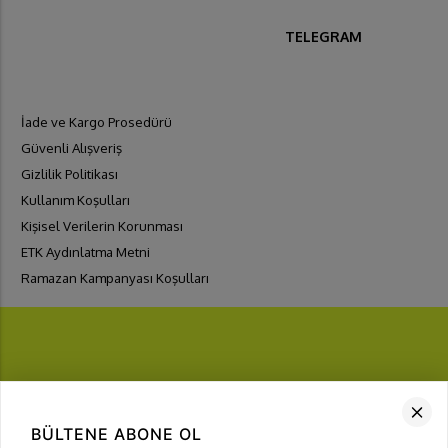
TELEGRAM
İade ve Kargo Prosedürü
Güvenli Alışveriş
Gizlilik Politikası
Kullanım Koşulları
Kişisel Verilerin Korunması
ETK Aydınlatma Metni
Ramazan Kampanyası Koşulları
FIRSATLARI
YAKALA
BÜLTENE ABONE OL