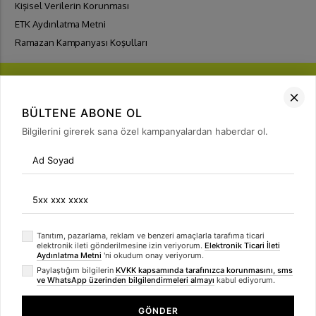
Kişisel Verilerin Korunması
ETK Aydınlatma Metni
Ramazan Kampanyası Koşulları
BÜLTENE ABONE OL
Bilgilerini girerek sana özel kampanyalardan haberdar ol.
FIRSATLARI
YAKALA
Bülten Üyeliği
arrow_forward
Tanıtım, pazarlama, reklam ve benzeri amaçlarla tarafıma ticari
elektronik ileti gönderilmesine izin veriyorum.
Elektronik Ticari İleti
Aydınlatma Metni
'ni okudum onay veriyorum.
Paylaştığım bilgilerin
KVKK kapsamında tarafınızca korunmasını, sms
ve WhatsApp üzerinden bilgilendirmeleri almayı
kabul ediyorum.
GÖNDER