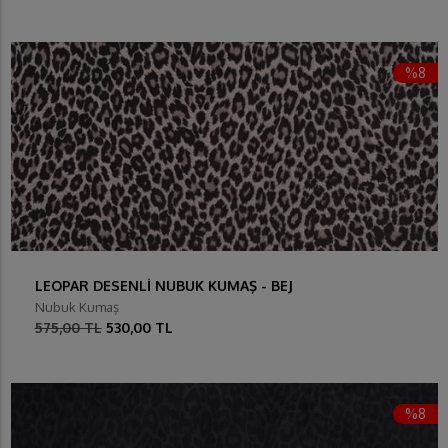
%8
LEOPAR DESENLİ NUBUK KUMAŞ - BEJ
Nubuk Kumaş
575,00 TL
530,00 TL
%8