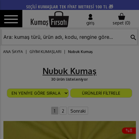
SEÇİLİ KUMAŞLAR TEK FİYAT METRESİ 100 TL 🎁
giriş
sepet (
0
)
search
ANA SAYFA
|
GİYİM KUMAŞLARI
|
Nubuk Kumaş
Nubuk Kumaş
30 ürün listeleniyor
ÜRÜNLERİ FİLTRELE
1
2
Sonraki
%11