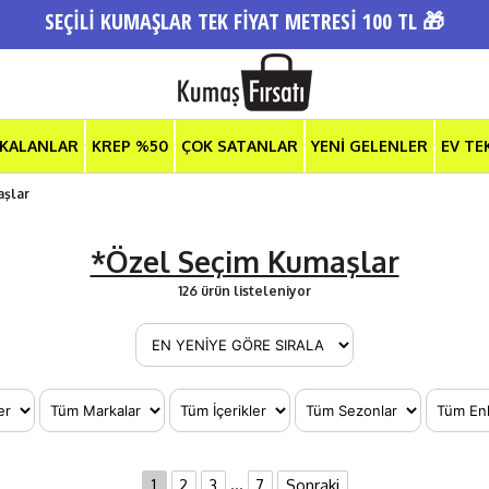
SEÇİLİ KUMAŞLAR TEK FİYAT METRESİ 100 TL 🎁
 KALANLAR
KREP %50
ÇOK SATANLAR
YENİ GELENLER
EV TE
aşlar
*Özel Seçim Kumaşlar
126 ürün listeleniyor
...
1
2
3
7
Sonraki