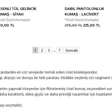
ESENLİ TÜL GELİNCİK
DABIL PANTOLONLUK
UMAŞ - SİYAH
KUMAŞ - LACİVERT
zel Seçim Kumaşlar
*Özel Seçim Kumaşlar
00,00 TL
275,00 TL
225,00 TL
...
1
2
3
7
Sonraki
standardını en üst seviyede temsil eden özel koleksiyondur.
 düşüşü ve duruşu ile fark yaratan, titizlikle seçilmiş üst segment 
üretim yapmak isteyenler için filtrelenmiş özel kumaş seçenekleri su
ha karakterli, daha güçlü ve daha prestijli tasarımlar için hazırlanmı
aşı seçmektir.