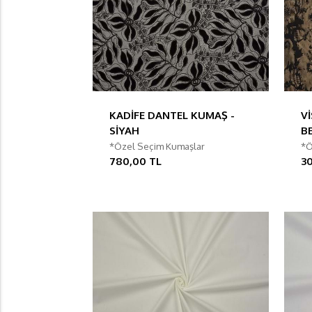
KADİFE DANTEL KUMAŞ -
V
SİYAH
BE
*Özel Seçim Kumaşlar
*Ö
780,00 TL
3