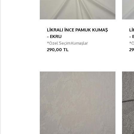
LİKRALI İNCE PAMUK KUMAŞ
L
- EKRU
-
*Özel Seçim Kumaşlar
*Ö
290,00 TL
2