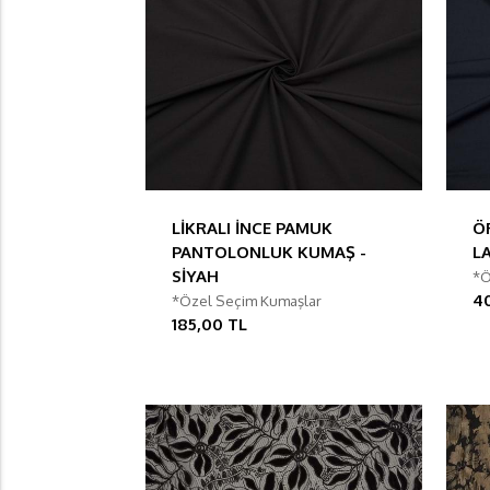
LİKRALI İNCE PAMUK
Ö
PANTOLONLUK KUMAŞ -
L
SİYAH
*Ö
4
*Özel Seçim Kumaşlar
185,00 TL