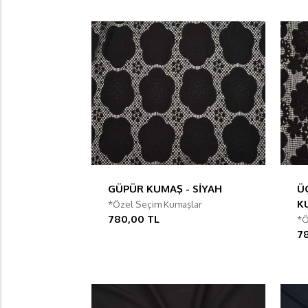
GÜPÜR KUMAŞ - SİYAH
Ü
K
*Özel Seçim Kumaşlar
780,00 TL
*Ö
7