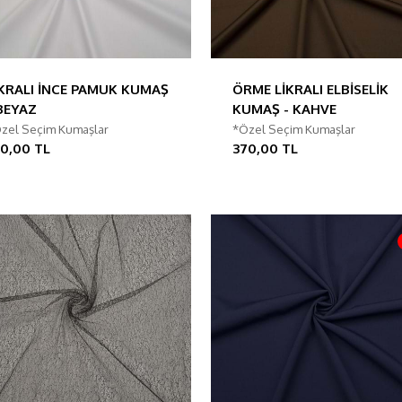
İKRALI İNCE PAMUK KUMAŞ
ÖRME LİKRALI ELBİSELİK
 BEYAZ
KUMAŞ - KAHVE
zel Seçim Kumaşlar
*Özel Seçim Kumaşlar
90,00 TL
370,00 TL