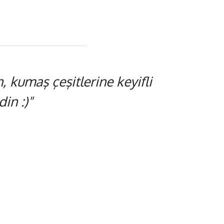
 kumaş çeşitlerine keyifli
in :)"