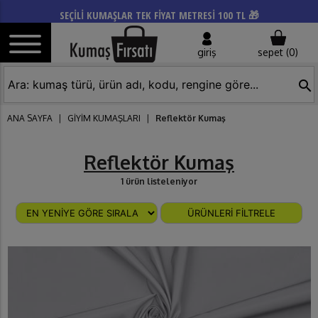
SEÇİLİ KUMAŞLAR TEK FİYAT METRESİ 100 TL 🎁
giriş
sepet (
0
)
search
ANA SAYFA
|
GİYİM KUMAŞLARI
|
Reflektör Kumaş
Reflektör Kumaş
1 ürün listeleniyor
ÜRÜNLERİ FİLTRELE