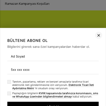
Ramazan Kampanyası Koşulları
FIRSATLARI
YAKALA
BÜLTENE ABONE OL
Bülten Üyeliği
Bilgilerini girerek sana özel kampanyalardan haberdar ol.
arrow_forward
Tanıtım, pazarlama, reklam ve benzeri amaçlarla tarafıma ticari
elektronik ileti gönderilmesine izin veriyorum.
Elektronik Ticari İleti
Aydınlatma Metni
'ni okudum onay veriyorum.
Paylaştığım bilgilerin
KVKK kapsamında tarafınızca korunmasını, sms
ve WhatsApp üzerinden bilgilendirmeleri almayı
kabul ediyorum.