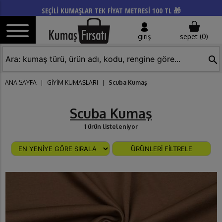
SEÇİLİ KUMAŞLAR TEK FİYAT METRESİ 100 TL 🎁
giriş
sepet (
0
)
search
ANA SAYFA
|
GİYİM KUMAŞLARI
|
Scuba Kumaş
Scuba Kumaş
1 ürün listeleniyor
ÜRÜNLERİ FİLTRELE