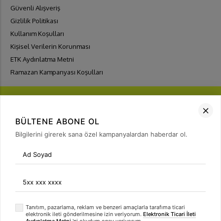
Güvenli Alışveriş
Gizlilik Politikası
Kullanım Koşulları
Kişisel Verilerin Korunması
ETK Aydınlatma Metni
Ramazan Kampanyası Koşulları
BÜLTENE ABONE OL
Bilgilerini girerek sana özel kampanyalardan haberdar ol.
FIRSATLARI
YAKALA
Bülten Üyeliği
arrow_forward
Tanıtım, pazarlama, reklam ve benzeri amaçlarla tarafıma ticari
elektronik ileti gönderilmesine izin veriyorum.
Elektronik Ticari İleti