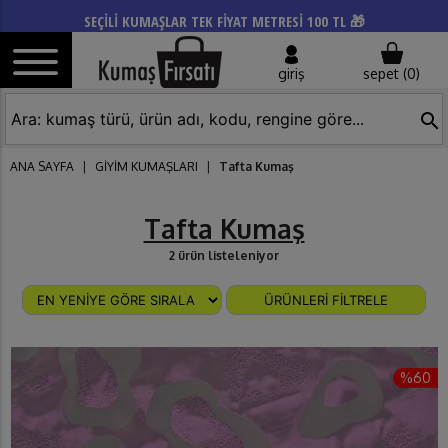
SEÇİLİ KUMAŞLAR TEK FİYAT METRESİ 100 TL 🎁
giriş
sepet (
0
)
search
ANA SAYFA
|
GİYİM KUMAŞLARI
|
Tafta Kumaş
Tafta Kumaş
2 ürün listeleniyor
ÜRÜNLERİ FİLTRELE
%60