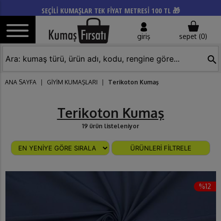
SEÇİLİ KUMAŞLAR TEK FİYAT METRESİ 100 TL 🎁
giriş
sepet (
0
)
search
ANA SAYFA
|
GİYİM KUMAŞLARI
|
Terikoton Kumaş
Terikoton Kumaş
19 ürün listeleniyor
ÜRÜNLERİ FİLTRELE
%12