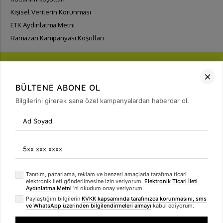
Kişisel Verilerin Korunması
ETK Aydınlatma Metni
Ramazan Kampanyası Koşulları
BÜLTENE ABONE OL
Bilgilerini girerek sana özel kampanyalardan haberdar ol.
FIRSATLARI
YAKALA
Bülten Üyeliği
arrow_forward
Tanıtım, pazarlama, reklam ve benzeri amaçlarla tarafıma ticari
elektronik ileti gönderilmesine izin veriyorum.
Elektronik Ticari İleti
Aydınlatma Metni
'ni okudum onay veriyorum.
Paylaştığım bilgilerin
KVKK kapsamında tarafınızca korunmasını, sms
ve WhatsApp üzerinden bilgilendirmeleri almayı
kabul ediyorum.