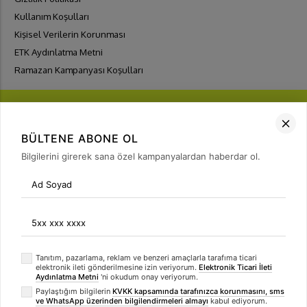
Kullanım Koşulları
Kişisel Verilerin Korunması
ETK Aydınlatma Metni
Ramazan Kampanyası Koşulları
BÜLTENE ABONE OL
Bilgilerini girerek sana özel kampanyalardan haberdar ol.
FIRSATLARI
YAKALA
Bülten Üyeliği
arrow_forward
Tanıtım, pazarlama, reklam ve benzeri amaçlarla tarafıma ticari
elektronik ileti gönderilmesine izin veriyorum.
Elektronik Ticari İleti
Aydınlatma Metni
'ni okudum onay veriyorum.
Paylaştığım bilgilerin
KVKK kapsamında tarafınızca korunmasını, sms
ve WhatsApp üzerinden bilgilendirmeleri almayı
kabul ediyorum.