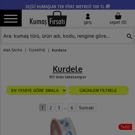
SEÇİLİ KUMAŞLAR TEK FİYAT METRESİ 100 TL 🎁
giriş
sepet (
0
)
search
ANA SAYFA
|
TUHAFİYE
|
Kurdele
Kurdele
107 ürün listeleniyor
ÜRÜNLERİ FİLTRELE
...
1
2
3
6
Sonraki
%60