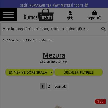
SEÇİLİ KUMAŞLAR TEK FİYAT METRESİ 100 TL 🎁
giriş
sepet (
0
)
search
ANA SAYFA
|
TUHAFİYE
|
Mezura
Mezura
22 ürün listeleniyor
ÜRÜNLERİ FİLTRELE
1
2
Sonraki
%20