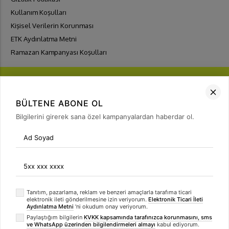
Kullanım Koşulları
Kişisel Verilerin Korunması
ETK Aydınlatma Metni
Ramazan Kampanyası Koşulları
BÜLTENE ABONE OL
Bilgilerini girerek sana özel kampanyalardan haberdar ol.
FIRSATLARI
YAKALA
Bülten Üyeliği
arrow_forward
Tanıtım, pazarlama, reklam ve benzeri amaçlarla tarafıma ticari
elektronik ileti gönderilmesine izin veriyorum.
Elektronik Ticari İleti
Aydınlatma Metni
'ni okudum onay veriyorum.
Paylaştığım bilgilerin
KVKK kapsamında tarafınızca korunmasını, sms
ve WhatsApp üzerinden bilgilendirmeleri almayı
kabul ediyorum.