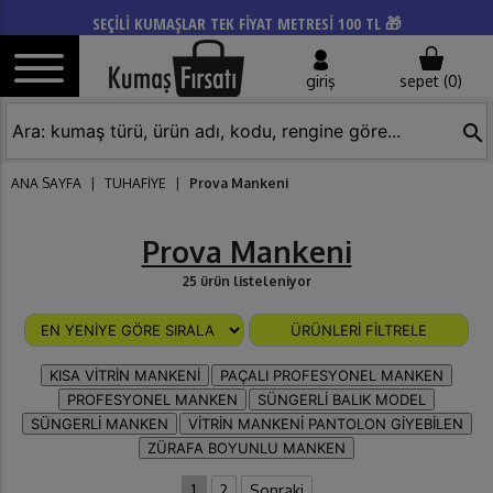
SEÇİLİ KUMAŞLAR TEK FİYAT METRESİ 100 TL 🎁
giriş
sepet (
0
)
search
ANA SAYFA
|
TUHAFİYE
|
Prova Mankeni
Prova Mankeni
25 ürün listeleniyor
ÜRÜNLERİ FİLTRELE
KISA VİTRİN MANKENİ
PAÇALI PROFESYONEL MANKEN
PROFESYONEL MANKEN
SÜNGERLİ BALIK MODEL
SÜNGERLİ MANKEN
VİTRİN MANKENİ PANTOLON GİYEBİLEN
ZÜRAFA BOYUNLU MANKEN
1
2
Sonraki