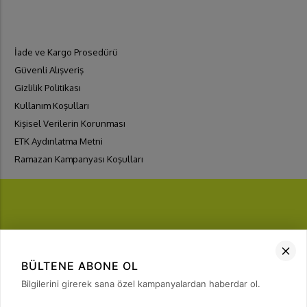
İade ve Kargo Prosedürü
Güvenli Alışveriş
Gizlilik Politikası
Kullanım Koşulları
Kişisel Verilerin Korunması
ETK Aydınlatma Metni
Ramazan Kampanyası Koşulları
FIRSATLARI
YAKALA
BÜLTENE ABONE OL
Bülten Üyeliği
Bilgilerini girerek sana özel kampanyalardan haberdar ol.