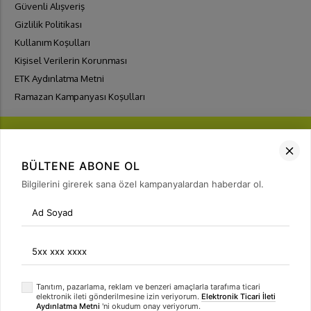
Güvenli Alışveriş
Gizlilik Politikası
Kullanım Koşulları
Kişisel Verilerin Korunması
ETK Aydınlatma Metni
Ramazan Kampanyası Koşulları
BÜLTENE ABONE OL
Bilgilerini girerek sana özel kampanyalardan haberdar ol.
FIRSATLARI
YAKALA
Bülten Üyeliği
arrow_forward
Tanıtım, pazarlama, reklam ve benzeri amaçlarla tarafıma ticari
elektronik ileti gönderilmesine izin veriyorum.
Elektronik Ticari İleti
Aydınlatma Metni
'ni okudum onay veriyorum.