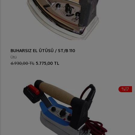
BUHARSIZ EL ÜTÜSÜ / ST/B 110
Ütü
6.930,00 TL
5.775,00 TL
%17