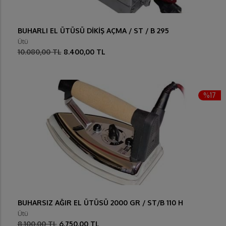
BUHARLI EL ÜTÜSÜ DİKİŞ AÇMA / ST / B 295
Ütü
10.080,00 TL
8.400,00 TL
%17
BUHARSIZ AĞIR EL ÜTÜSÜ 2000 GR / ST/B 110 H
Ütü
8.100,00 TL
6.750,00 TL