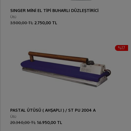
SINGER MİNİ EL TİPİ BUHARLI DÜZLEŞTİRİCİ
Ütü
3.500,00 TL
2.750,00 TL
%17
PASTAL ÜTÜSÜ ( AHŞAPLI ) / ST PU 2004 A
Ütü
20.340,00 TL
16.950,00 TL