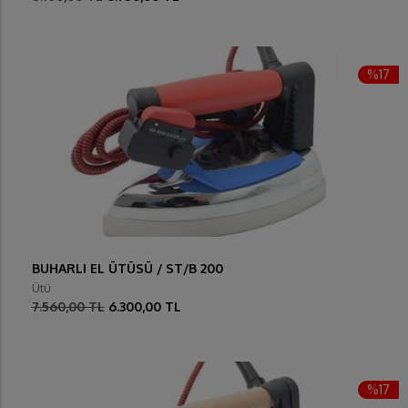
%17
BUHARLI EL ÜTÜSÜ / ST/B 200
Ütü
7.560,00 TL
6.300,00 TL
%17