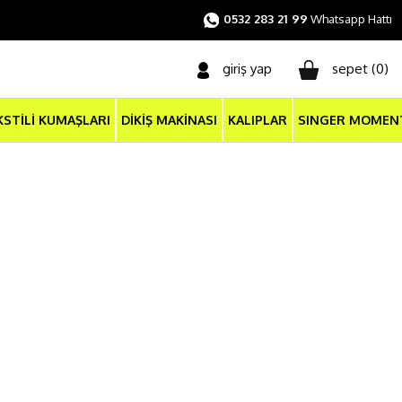
0532 283 21 99
Whatsapp Hattı
giriş yap
sepet (
0
)
KSTİLİ KUMAŞLARI
DİKİŞ MAKİNASI
KALIPLAR
SINGER MOMEN