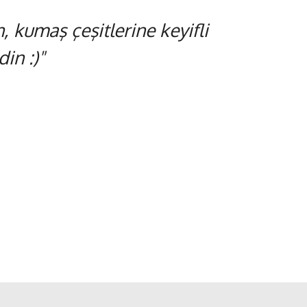
 kumaş çeşitlerine keyifli
in :)"