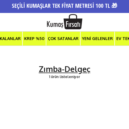
SEÇİLİ KUMAŞLAR TEK FİYAT METRESİ 100 TL 🎁
 KALANLAR
KREP %50
ÇOK SATANLAR
YENİ GELENLER
EV TE
Zımba-Delgeç
1 ürün listeleniyor