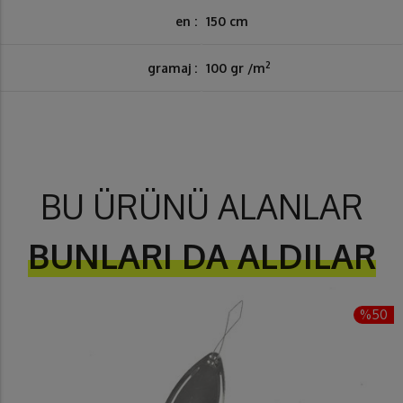
en :
150 cm
2
gramaj :
100 gr /m
BU ÜRÜNÜ ALANLAR
BUNLARI DA ALDILAR
%50