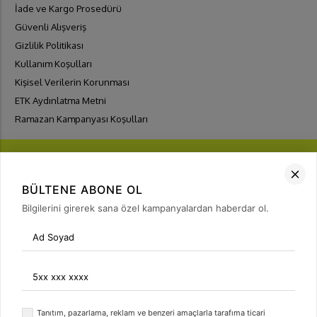
İade ve Kargo Prosedürü
Güvenli Alışveriş
Gizlilik Politikası
Kullanım Koşulları
Kişisel Verilerin Korunması
ETK Aydınlatma Metni
Ramazan Kampanyası Koşulları
BÜLTENE ABONE OL
Bilgilerini girerek sana özel kampanyalardan haberdar ol.
FIRSATLARI
YAKALA
Bülten Üyeliği
arrow_forward
Tanıtım, pazarlama, reklam ve benzeri amaçlarla tarafıma ticari