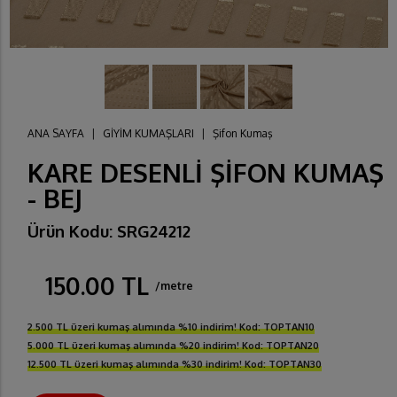
ANA SAYFA
|
GİYİM KUMAŞLARI
|
Şifon Kumaş
KARE DESENLİ ŞİFON KUMAŞ
- BEJ
Ürün Kodu: SRG24212
150.00 TL
/metre
2.500 TL üzeri kumaş alımında %10 indirim! Kod: TOPTAN10
5.000 TL üzeri kumaş alımında %20 indirim! Kod: TOPTAN20
12.500 TL üzeri kumaş alımında %30 indirim! Kod: TOPTAN30