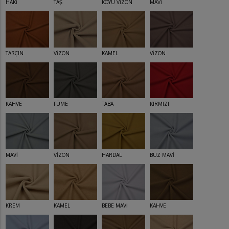
HAKİ
TAŞ
KOYU VİZON
MAVİ
TARÇIN
VİZON
KAMEL
VİZON
KAHVE
FÜME
TABA
KIRMIZI
MAVİ
VİZON
HARDAL
BUZ MAVİ
KREM
KAMEL
BEBE MAVİ
KAHVE