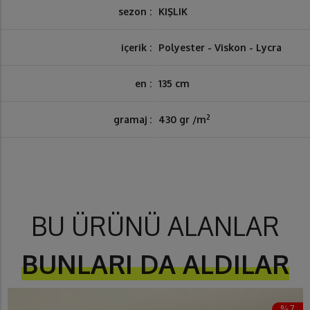
sezon :
KIŞLIK
içerik :
Polyester - Viskon - Lycra
en :
135 cm
2
gramaj :
430 gr /m
BU ÜRÜNÜ ALANLAR
BUNLARI DA ALDILAR
%7