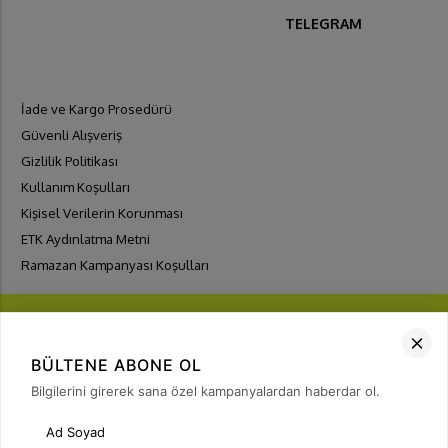
TELEGRAM
İade ve Kargo Prosedürü
Güvenli Alışveriş
Gizlilik Politikası
Kullanım Koşulları
Kişisel Verilerin Korunması
ETK Aydınlatma Metni
Ramazan Kampanyası Koşulları
BÜLTENE ABONE OL
Bilgilerini girerek sana özel kampanyalardan haberdar ol.
FIRSATLARI
YAKALA
Bülten Üyeliği