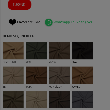
TÜKENDİ
Favorilere Ekle
WhatsApp ile Sipariş Ver
RENK SEÇENEKLERİ
DEVE TÜYÜ
YEŞİL
VİZON
SİYAH
BEJ
TABA
AÇIK VİZON
KAMEL