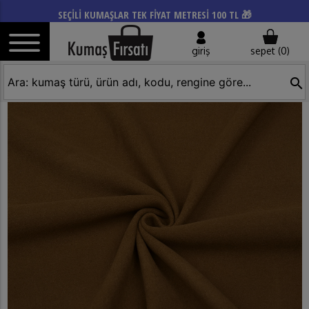
SEÇİLİ KUMAŞLAR TEK FİYAT METRESİ 100 TL 🎁
giriş
sepet (
0
)
search