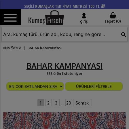
SEÇİLİ KUMAŞLAR TEK FİYAT METRESİ 100 TL 🎁
giriş
sepet (
0
)
search
ANA SAYFA
|
BAHAR KAMPANYASI
BAHAR KAMPANYASI
383 ürün listeleniyor
ÜRÜNLERİ FİLTRELE
...
1
2
3
20
Sonraki