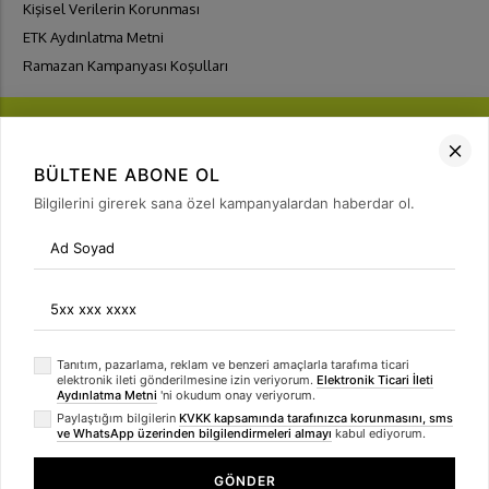
Kişisel Verilerin Korunması
ETK Aydınlatma Metni
Ramazan Kampanyası Koşulları
BÜLTENE ABONE OL
Bilgilerini girerek sana özel kampanyalardan haberdar ol.
FIRSATLARI
YAKALA
Bülten Üyeliği
arrow_forward
Tanıtım, pazarlama, reklam ve benzeri amaçlarla tarafıma ticari
elektronik ileti gönderilmesine izin veriyorum.
Elektronik Ticari İleti
Aydınlatma Metni
'ni okudum onay veriyorum.
Paylaştığım bilgilerin
KVKK kapsamında tarafınızca korunmasını, sms
ve WhatsApp üzerinden bilgilendirmeleri almayı
kabul ediyorum.
GÖNDER