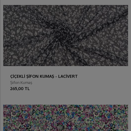
ÇİÇEKLİ ŞİFON KUMAŞ - LACİVERT
Şifon Kumaş
265,00 TL