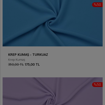
%50
KREP KUMAŞ - TURKUAZ
Krep Kumaş
350,00 TL
175,00 TL
%50