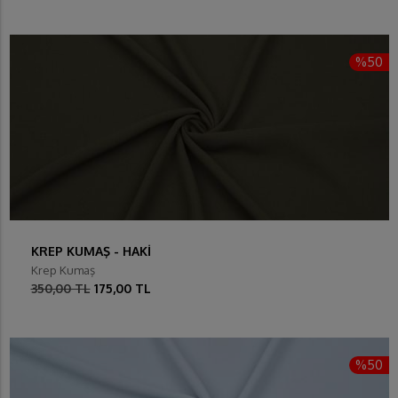
%50
KREP KUMAŞ - HAKİ
Krep Kumaş
350,00 TL
175,00 TL
%50