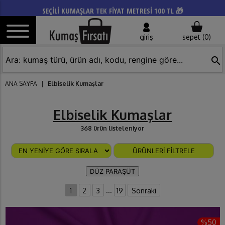
SEÇİLİ KUMAŞLAR TEK FİYAT METRESİ 100 TL 🎁
giriş
sepet (
0
)
search
ANA SAYFA
|
Elbiselik Kumaşlar
Elbiselik Kumaşlar
368 ürün listeleniyor
ÜRÜNLERİ FİLTRELE
DÜZ PARAŞÜT
...
1
2
3
19
Sonraki
%50