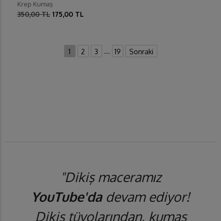
Krep Kumaş
350,00 TL
175,00 TL
...
1
2
3
19
Sonraki
"Dikiş maceramız
YouTube'da
devam ediyor!
Dikiş tüyolarından, kumaş