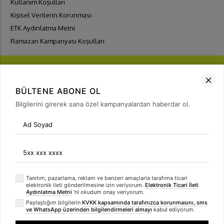
Kullanım Koşulları
Kişisel Verilerin Korunması
ETK Aydınlatma Metni
Ramazan Kampanyası Koşulları
BÜLTENE ABONE OL
Bilgilerini girerek sana özel kampanyalardan haberdar ol.
FIRSATLARI
YAKALA
Bülten Üyeliği
arrow_forward
Tanıtım, pazarlama, reklam ve benzeri amaçlarla tarafıma ticari
elektronik ileti gönderilmesine izin veriyorum.
Elektronik Ticari İleti
Aydınlatma Metni
'ni okudum onay veriyorum.
Paylaştığım bilgilerin
KVKK kapsamında tarafınızca korunmasını, sms
ve WhatsApp üzerinden bilgilendirmeleri almayı
kabul ediyorum.