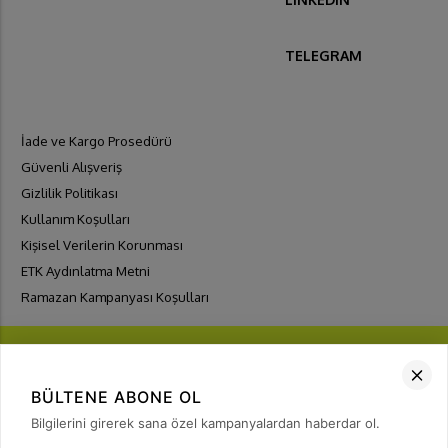
TELEGRAM
İade ve Kargo Prosedürü
Güvenli Alışveriş
Gizlilik Politikası
Kullanım Koşulları
Kişisel Verilerin Korunması
ETK Aydınlatma Metni
Ramazan Kampanyası Koşulları
BÜLTENE ABONE OL
Bilgilerini girerek sana özel kampanyalardan haberdar ol.
FIRSATLARI
YAKALA