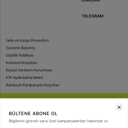
TELEGRAM
İade ve Kargo Prosedürü
Güvenli Alışveriş
Gizlilik Politikası
Kullanım Koşulları
Kişisel Verilerin Korunması
ETK Aydınlatma Metni
Ramazan Kampanyası Koşulları
BÜLTENE ABONE OL
Bilgilerini girerek sana özel kampanyalardan haberdar ol.
FIRSATLARI
YAKALA