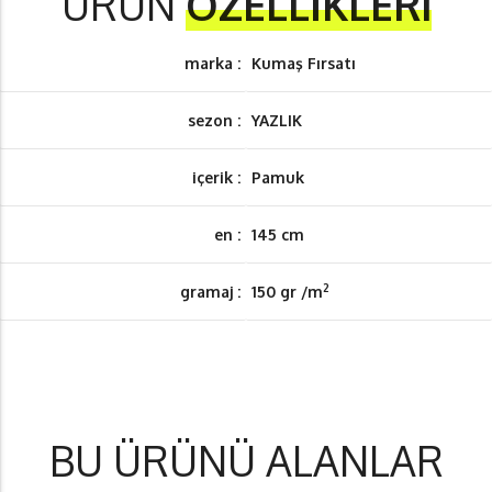
ÜRÜN
ÖZELLİKLERi
marka :
Kumaş Fırsatı
sezon :
YAZLIK
içerik :
Pamuk
en :
145 cm
2
gramaj :
150 gr /m
BU ÜRÜNÜ ALANLAR