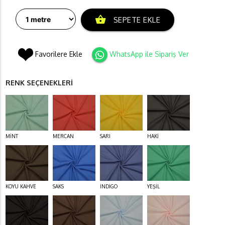
shopping_basket
SEPETE EKLE
Favorilere Ekle
WhatsApp ile Sipariş Ver
RENK SEÇENEKLERİ
MİNT
MERCAN
SARI
HAKİ
KOYU KAHVE
SAKS
İNDİGO
YEŞİL