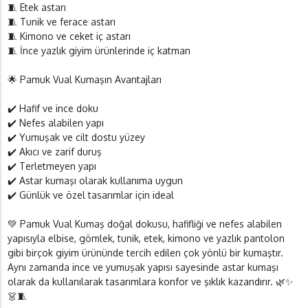
🧵 Etek astarı
🧵 Tunik ve ferace astarı
🧵 Kimono ve ceket iç astarı
🧵 İnce yazlık giyim ürünlerinde iç katman
🌟 Pamuk Vual Kumaşın Avantajları
✔️ Hafif ve ince doku
✔️ Nefes alabilen yapı
✔️ Yumuşak ve cilt dostu yüzey
✔️ Akıcı ve zarif duruş
✔️ Terletmeyen yapı
✔️ Astar kumaşı olarak kullanıma uygun
✔️ Günlük ve özel tasarımlar için ideal
💚 Pamuk Vual Kumaş doğal dokusu, hafifliği ve nefes alabilen
yapısıyla elbise, gömlek, tunik, etek, kimono ve yazlık pantolon
gibi birçok giyim ürününde tercih edilen çok yönlü bir kumaştır.
Aynı zamanda ince ve yumuşak yapısı sayesinde astar kumaşı
olarak da kullanılarak tasarımlara konfor ve şıklık kazandırır. 🌿✨
👗🧵