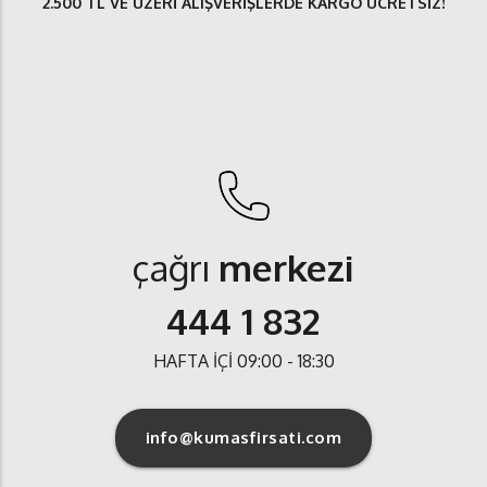
2.500 TL
VE ÜZERİ ALIŞVERİŞLERDE
KARGO ÜCRETSİZ
!
çağrı
merkezi
444 1 832
HAFTA İÇİ 09:00 - 18:30
info@kumasfirsati.com