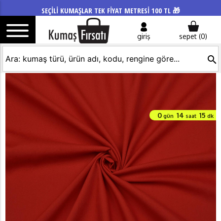
SEÇİLİ KUMAŞLAR TEK FİYAT METRESİ 100 TL 🎁
giriş
sepet (
0
)
search
0
14
15
gün
saat
dk