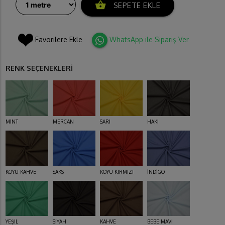
shopping_basket
SEPETE EKLE
Favorilere Ekle
WhatsApp ile Sipariş Ver
RENK SEÇENEKLERİ
MİNT
MERCAN
SARI
HAKİ
KOYU KAHVE
SAKS
KOYU KIRMIZI
İNDİGO
YEŞİL
SİYAH
KAHVE
BEBE MAVİ