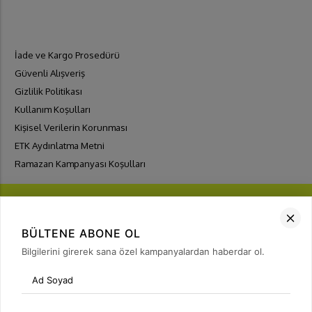
İade ve Kargo Prosedürü
Güvenli Alışveriş
Gizlilik Politikası
Kullanım Koşulları
Kişisel Verilerin Korunması
ETK Aydınlatma Metni
Ramazan Kampanyası Koşulları
BÜLTENE ABONE OL
Bilgilerini girerek sana özel kampanyalardan haberdar ol.
FIRSATLARI
YAKALA
Bülten Üyeliği