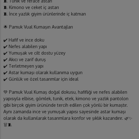
🧵 Tunik ve ferace astarı
🧵 Kimono ve ceket iç astarı
🧵 İnce yazlık giyim ürünlerinde iç katman
🌟 Pamuk Vual Kumaşın Avantajları
✔️ Hafif ve ince doku
✔️ Nefes alabilen yapı
✔️ Yumuşak ve cilt dostu yüzey
✔️ Akıcı ve zarif duruş
✔️ Terletmeyen yapı
✔️ Astar kumaşı olarak kullanıma uygun
✔️ Günlük ve özel tasarımlar için ideal
💚 Pamuk Vual Kumaş doğal dokusu, hafifliği ve nefes alabilen
yapısıyla elbise, gömlek, tunik, etek, kimono ve yazlık pantolon
gibi birçok giyim ürününde tercih edilen çok yönlü bir kumaştır.
Aynı zamanda ince ve yumuşak yapısı sayesinde astar kumaşı
olarak da kullanılarak tasarımlara konfor ve şıklık kazandırır. 🌿✨
👗🧵