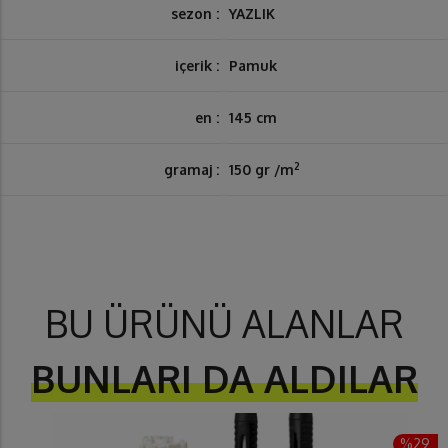
sezon :
YAZLIK
içerik :
Pamuk
en :
145 cm
2
gramaj :
150 gr /m
BU ÜRÜNÜ ALANLAR
BUNLARI DA ALDILAR
%29