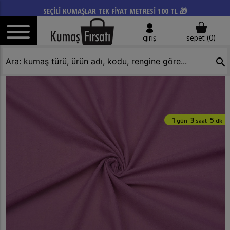
SEÇİLİ KUMAŞLAR TEK FİYAT METRESİ 100 TL 🎁
giriş
sepet (
0
)
search
1
3
5
gün
saat
dk