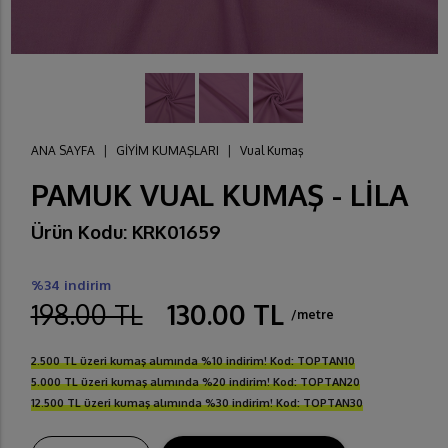
ANA SAYFA
|
GİYİM KUMAŞLARI
|
Vual Kumaş
PAMUK VUAL KUMAŞ - LİLA
Ürün Kodu: KRK01659
%34 indirim
198.00 TL
130.00 TL
/metre
2.500 TL üzeri kumaş alımında %10 indirim! Kod: TOPTAN10
5.000 TL üzeri kumaş alımında %20 indirim! Kod: TOPTAN20
12.500 TL üzeri kumaş alımında %30 indirim! Kod: TOPTAN30