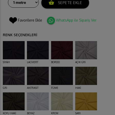
shopping_basket
SEPETE EKLE
Favorilere Ekle
WhatsApp ile Sipariş Ver
RENK SEÇENEKLERİ
SİYAH
LACİVERT
BORDO
AÇIK GRİ
GRİ
ANTRASİT
FÜME
HAKİ
KOYU HAKİ
BEYAZ
KREM
SARI