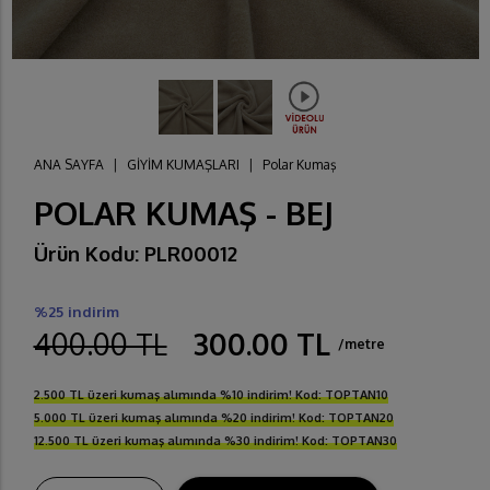
ANA SAYFA
|
GİYİM KUMAŞLARI
|
Polar Kumaş
POLAR KUMAŞ - BEJ
Ürün Kodu: PLR00012
%25 indirim
400.00 TL
300.00 TL
/metre
2.500 TL üzeri kumaş alımında %10 indirim! Kod: TOPTAN10
5.000 TL üzeri kumaş alımında %20 indirim! Kod: TOPTAN20
12.500 TL üzeri kumaş alımında %30 indirim! Kod: TOPTAN30