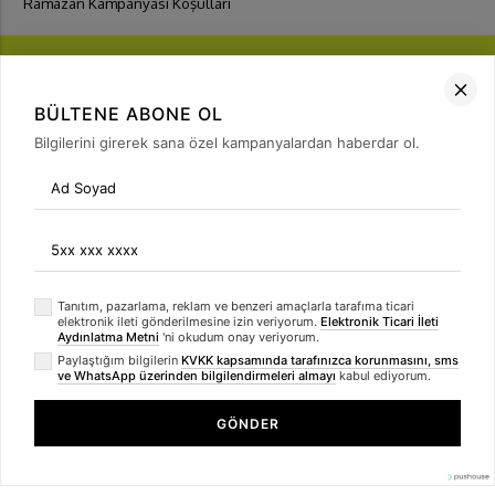
Ramazan Kampanyası Koşulları
BÜLTENE ABONE OL
Bilgilerini girerek sana özel kampanyalardan haberdar ol.
FIRSATLARI
YAKALA
Bülten Üyeliği
arrow_forward
Tanıtım, pazarlama, reklam ve benzeri amaçlarla tarafıma ticari
elektronik ileti gönderilmesine izin veriyorum.
Elektronik Ticari İleti
Aydınlatma Metni
'ni okudum onay veriyorum.
Paylaştığım bilgilerin
KVKK kapsamında tarafınızca korunmasını, sms
ve WhatsApp üzerinden bilgilendirmeleri almayı
kabul ediyorum.
GÖNDER