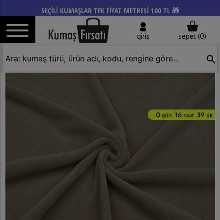
SEÇİLİ KUMAŞLAR TEK FİYAT METRESİ 100 TL 🎁
giriş
sepet (
0
)
search
0
16
39
gün
saat
dk