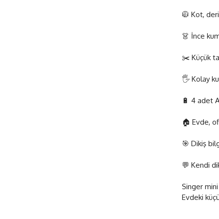
🧥 Kot, der
👗 İnce kuma
✂️ Küçük t
🖐️ Kolay ku
🔋 4 adet AA
🏠 Evde, of
🎯 Dikiş bil
💬 Kendi dik
Singer mini 
Evdeki küçük