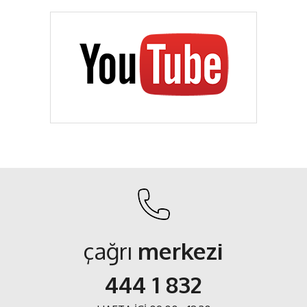
çağrı
merkezi
444 1 832