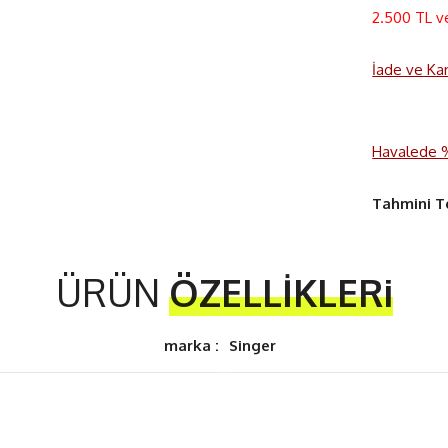
2.500 TL v
İade ve Ka
Havalede %3
Tahmini T
ÜRÜN
ÖZELLİKLERi
marka :
Singer