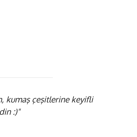
 kumaş çeşitlerine keyifli
in :)"