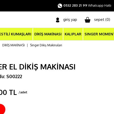
0532 283 21 99
Whatsapp Hattı
giriş yap
sepet (
0
)
KSTİLİ KUMAŞLARI
DİKİŞ MAKİNASI
KALIPLAR
SINGER MOMEN
|
DİKİŞ MAKİNASI
|
Singer Dikiş Makinaları
ER EL DİKİŞ MAKİNASI
du: S00222
00 TL
/adet
İ