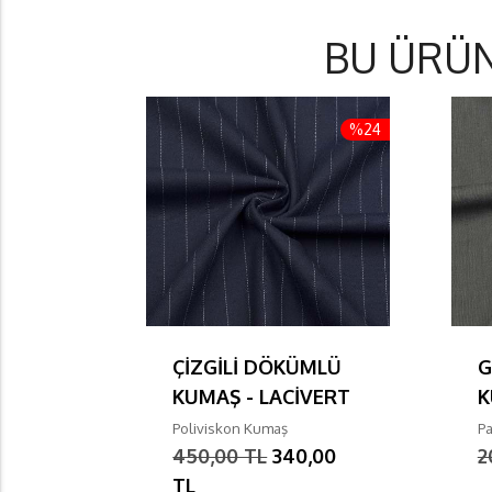
BU ÜRÜ
%24
ÇİZGİLİ DÖKÜMLÜ
G
KUMAŞ - LACİVERT
K
Poliviskon Kumaş
P
450,00 TL
340,00
2
TL