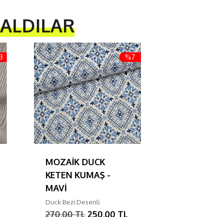
 ALDILAR
3
%7
MOZAİK DUCK
ÇARDAK 
KETEN KUMAŞ -
METAL B
MAVİ
KIRMIZI
Duck Bezi Desenli
Makina Akse
270,00 TL
250,00 TL
252,00 T