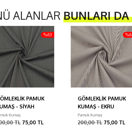
NÜ ALANLAR
BUNLARI DA
%63
%6
ÖMLEKLİK PAMUK
GÖMLEKLİK PAMUK
UMAŞ - SİYAH
KUMAŞ - EKRU
amuk Kumaş
Pamuk Kumaş
00,00 TL
75,00 TL
200,00 TL
75,00 TL