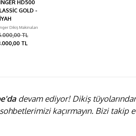
INGER HD500
LASSİC GOLD -
İYAH
nger Dikiş Makinaları
5.000,00 TL
3.000,00 TL
e'da
devam ediyor! Dikiş tüyolarından,
 sohbetlerimizi kaçırmayın. Bizi takip ed