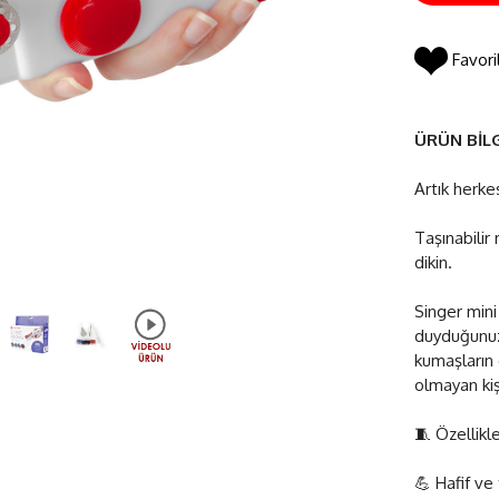
Favori
ÜRÜN BİLG
Artık herkes
Taşınabilir 
dikin.
Singer mini 
duyduğunuz 
kumaşların d
olmayan kişi
🧵 Özellikl
💪 Hafif ve 