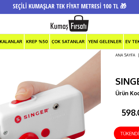
SEÇİLİ KUMAŞLAR TEK FİYAT METRESİ 100 TL 🎁
 KALANLAR
KREP %50
ÇOK SATANLAR
YENİ GELENLER
EV TE
ANA SAYFA
SING
Ürün Ko
598.
TÜKEND