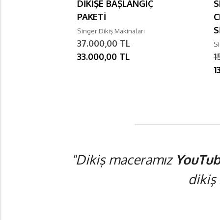
DİKİŞE BAŞLANGIÇ
S
PAKETİ
C
S
Singer Dikiş Makinaları
37.000,00 TL
Si
33.000,00 TL
1
1
"Dikiş maceramız
YouTub
dikiş