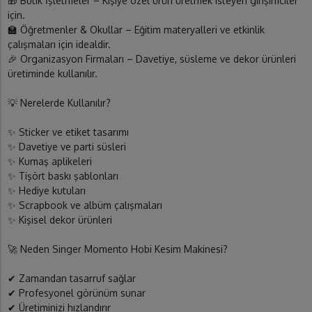
🎁 Butik İşletmeler – Kişiye özel ürün üretmek isteyen girişimciler
için.
🏫 Öğretmenler & Okullar – Eğitim materyalleri ve etkinlik
çalışmaları için idealdir.
🎉 Organizasyon Firmaları – Davetiye, süsleme ve dekor ürünleri
üretiminde kullanılır.
💡 Nerelerde Kullanılır?
✨ Sticker ve etiket tasarımı
✨ Davetiye ve parti süsleri
✨ Kumaş aplikeleri
✨ Tişört baskı şablonları
✨ Hediye kutuları
✨ Scrapbook ve albüm çalışmaları
✨ Kişisel dekor ürünleri
🚀 Neden Singer Momento Hobi Kesim Makinesi?
✔ Zamandan tasarruf sağlar
✔ Profesyonel görünüm sunar
✔ Üretiminizi hızlandırır