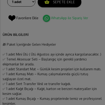
shopping_basket
SEPETE EKLE
Favorilere Ekle
WhatsApp ile Sipariş Ver
ÜRÜN BİLGİLERİ
🎁 Paket İçeriğinde Gelen Hediyeler
✅ 1 adet Mini Ütü ( Ütü Ağustos ayı içinde ayrıca kargolanacaktır. )
✅ Temel Aksesuar Seti – Başlangıç için gerekli yardımcı
ekipmanlar bir arada.
✅ 1 adet Standart Mat – Günlük kesim projeleri için kullanım matı.
✅ 1 adet Kumaş Matı – Kumaş çalışmalarında güçlü tutuş
sağlayan özel mat.
✅ 1 adet Sert Transfer Vinil ve transfer kağıdı.
✅ 1 adet Kağıt Bıçağı – Kağıt, karton ve benzeri materyaller için
kesim sağlar.
✅ 1 adet Kumaş Bıçağı – Kumaş projelerinde temiz ve profesyonel
kesimler.