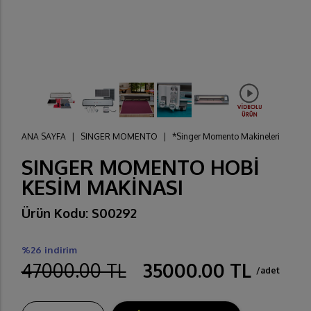
ANA SAYFA
|
SINGER MOMENTO
|
*Singer Momento Makineleri
SINGER MOMENTO HOBİ
KESİM MAKİNASI
Ürün Kodu: S00292
%26 indirim
47000.00 TL
35000.00 TL
/adet