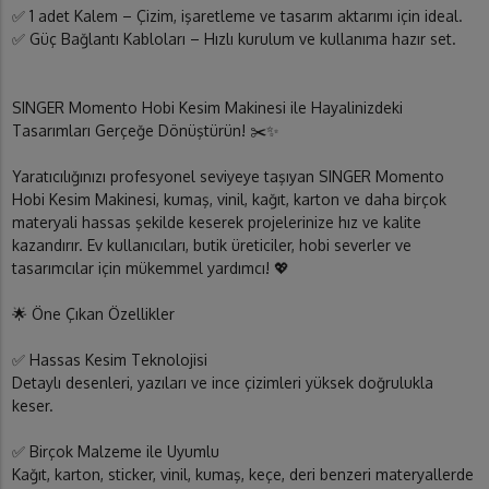
✅ 1 adet Kalem – Çizim, işaretleme ve tasarım aktarımı için ideal.
✅ Güç Bağlantı Kabloları – Hızlı kurulum ve kullanıma hazır set.
SINGER Momento Hobi Kesim Makinesi ile Hayalinizdeki
Tasarımları Gerçeğe Dönüştürün! ✂️✨
Yaratıcılığınızı profesyonel seviyeye taşıyan SINGER Momento
Hobi Kesim Makinesi, kumaş, vinil, kağıt, karton ve daha birçok
materyali hassas şekilde keserek projelerinize hız ve kalite
kazandırır. Ev kullanıcıları, butik üreticiler, hobi severler ve
tasarımcılar için mükemmel yardımcı! 💖
🌟 Öne Çıkan Özellikler
✅ Hassas Kesim Teknolojisi
Detaylı desenleri, yazıları ve ince çizimleri yüksek doğrulukla
keser.
✅ Birçok Malzeme ile Uyumlu
Kağıt, karton, sticker, vinil, kumaş, keçe, deri benzeri materyallerde