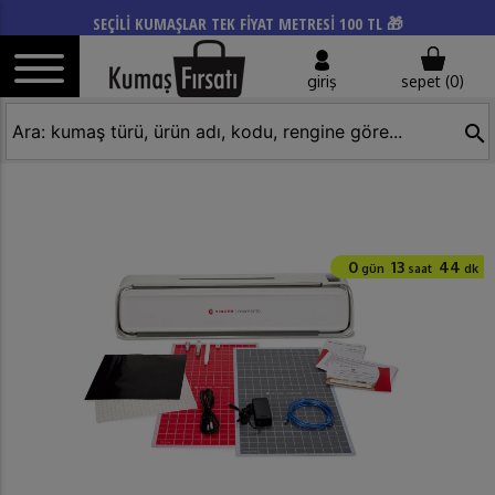
SEÇİLİ KUMAŞLAR TEK FİYAT METRESİ 100 TL 🎁
giriş
sepet (
0
)
search
0
13
44
gün
saat
dk