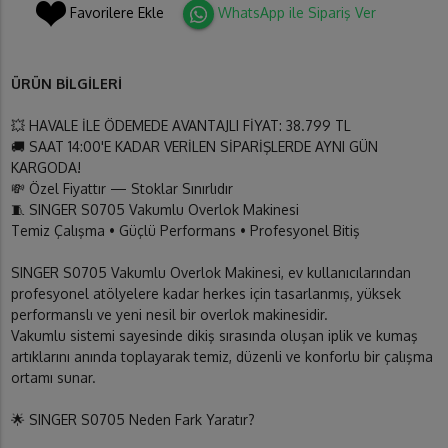
Favorilere Ekle
WhatsApp ile Sipariş Ver
ÜRÜN BİLGİLERİ
💥 HAVALE İLE ÖDEMEDE AVANTAJLI FİYAT: 38.799 TL
🚚 SAAT 14:00'E KADAR VERİLEN SİPARİŞLERDE AYNI GÜN
KARGODA!
💸 Özel Fiyattır — Stoklar Sınırlıdır
🧵 SINGER S0705 Vakumlu Overlok Makinesi
Temiz Çalışma • Güçlü Performans • Profesyonel Bitiş
SINGER S0705 Vakumlu Overlok Makinesi, ev kullanıcılarından
profesyonel atölyelere kadar herkes için tasarlanmış, yüksek
performanslı ve yeni nesil bir overlok makinesidir.
Vakumlu sistemi sayesinde dikiş sırasında oluşan iplik ve kumaş
artıklarını anında toplayarak temiz, düzenli ve konforlu bir çalışma
ortamı sunar.
🌟 SINGER S0705 Neden Fark Yaratır?