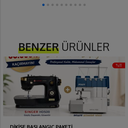
BENZER
ÜRÜNLER
%11
DİKİŞE BAŞLANGIÇ PAKETİ