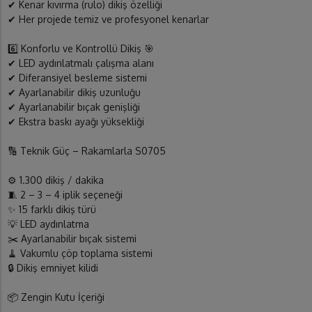
✔ Kenar kıvırma (rulo) dikiş özelliği
✔ Her projede temiz ve profesyonel kenarlar
6️⃣ Konforlu ve Kontrollü Dikiş 🎯
✔ LED aydınlatmalı çalışma alanı
✔ Diferansiyel besleme sistemi
✔ Ayarlanabilir dikiş uzunluğu
✔ Ayarlanabilir bıçak genişliği
✔ Ekstra baskı ayağı yüksekliği
🔢 Teknik Güç – Rakamlarla S0705
⚙️ 1.300 dikiş / dakika
🧵 2 – 3 – 4 iplik seçeneği
✨ 15 farklı dikiş türü
💡 LED aydınlatma
✂️ Ayarlanabilir bıçak sistemi
🧹 Vakumlu çöp toplama sistemi
🔒 Dikiş emniyet kilidi
📦 Zengin Kutu İçeriği