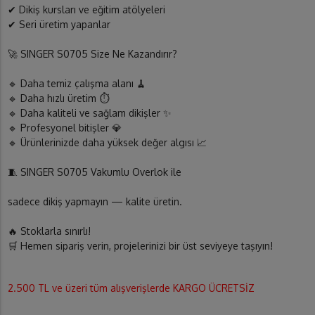
✔ Dikiş kursları ve eğitim atölyeleri
✔ Seri üretim yapanlar
🚀 SINGER S0705 Size Ne Kazandırır?
🔹 Daha temiz çalışma alanı 🧹
🔹 Daha hızlı üretim ⏱️
🔹 Daha kaliteli ve sağlam dikişler ✨
🔹 Profesyonel bitişler 💎
🔹 Ürünlerinizde daha yüksek değer algısı 📈
🧵 SINGER S0705 Vakumlu Overlok ile
sadece dikiş yapmayın — kalite üretin.
🔥 Stoklarla sınırlı!
🛒 Hemen sipariş verin, projelerinizi bir üst seviyeye taşıyın!
2.500 TL ve üzeri tüm alışverişlerde KARGO ÜCRETSİZ