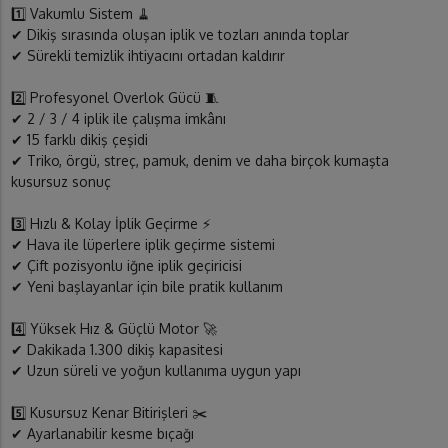
1️⃣ Vakumlu Sistem 🧹
✔ Dikiş sırasında oluşan iplik ve tozları anında toplar
✔ Sürekli temizlik ihtiyacını ortadan kaldırır
2️⃣ Profesyonel Overlok Gücü 🧵
✔ 2 / 3 / 4 iplik ile çalışma imkânı
✔ 15 farklı dikiş çeşidi
✔ Triko, örgü, streç, pamuk, denim ve daha birçok kumaşta
kusursuz sonuç
3️⃣ Hızlı & Kolay İplik Geçirme ⚡
✔ Hava ile lüperlere iplik geçirme sistemi
✔ Çift pozisyonlu iğne iplik geçiricisi
✔ Yeni başlayanlar için bile pratik kullanım
4️⃣ Yüksek Hız & Güçlü Motor 🚀
✔ Dakikada 1.300 dikiş kapasitesi
✔ Uzun süreli ve yoğun kullanıma uygun yapı
5️⃣ Kusursuz Kenar Bitirişleri ✂️
✔ Ayarlanabilir kesme bıçağı