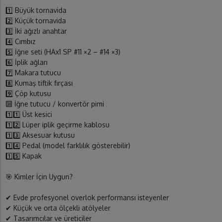
1️⃣ Büyük tornavida
2️⃣ Küçük tornavida
3️⃣ İki ağızlı anahtar
4️⃣ Cımbız
5️⃣ İğne seti (HAx1 SP #11 ×2 – #14 ×3)
6️⃣ İplik ağları
7️⃣ Makara tutucu
8️⃣ Kumaş tiftik fırçası
9️⃣ Çöp kutusu
🔟 İğne tutucu / konvertör pimi
1️⃣1️⃣ Üst kesici
1️⃣2️⃣ Lüper iplik geçirme kablosu
1️⃣3️⃣ Aksesuar kutusu
1️⃣4️⃣ Pedal (model farklılık gösterebilir)
1️⃣5️⃣ Kapak
🎯 Kimler İçin Uygun?
✔ Evde profesyonel overlok performansı isteyenler
✔ Küçük ve orta ölçekli atölyeler
✔ Tasarımcılar ve üreticiler