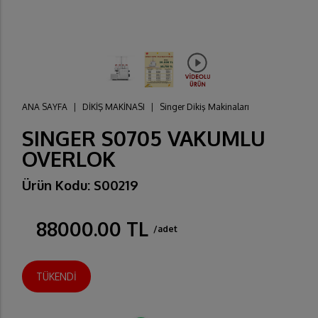
ANA SAYFA
|
DİKİŞ MAKİNASI
|
Singer Dikiş Makinaları
SINGER S0705 VAKUMLU
OVERLOK
Ürün Kodu: S00219
88000.00 TL
/adet
TÜKENDİ